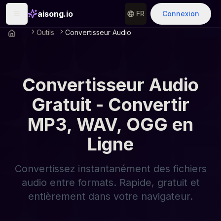
aisong.io
FR
Connexion
Outils
Convertisseur Audio
Convertisseur Audio
Gratuit - Convertir
MP3, WAV, OGG en
Ligne
Convertissez instantanément des fichiers
audio entre formats. Rapide, gratuit et
entièrement dans votre navigateur.