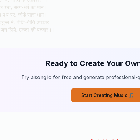
रज धरा, सत्य-धर्म का मान।
ढ़ पथ पर, जोड़े सारा धाम।।
रघुकुल में, नीति-नीति उपकार।
-जन लिये, एकता की पतवार।।
Ready to Create Your Ow
Try aisong.io for free and generate professional-q
Start Creating Music
🎵