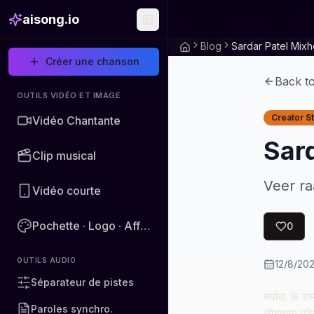
aisong.io
Blog
Sardar Patel Mix
Créer une chanson
Back t
OUTILS VIDÉO ET IMAGE
Creator S
Vidéo Chantante
Sard
Clip musical
Veer ra
Vidéo courte
Pochette · Logo · Affiche · Image
0
OUTILS AUDIO
12/8/20
Séparateur de pistes
मर्यादा के 
Paroles synchro.
लोहतुल्य प