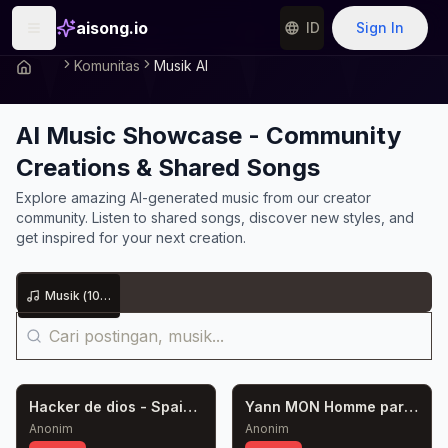
aisong.io
ID
Sign In
Komunitas
Musik AI
AI Music Showcase - Community
Creations & Shared Songs
Explore amazing AI-generated music from our creator
community. Listen to shared songs, discover new styles, and
get inspired for your next creation.
Musik
(
1030
)
Hacker de dios - Spain Again
Yann MON Homme parfait
Anonim
Anonim