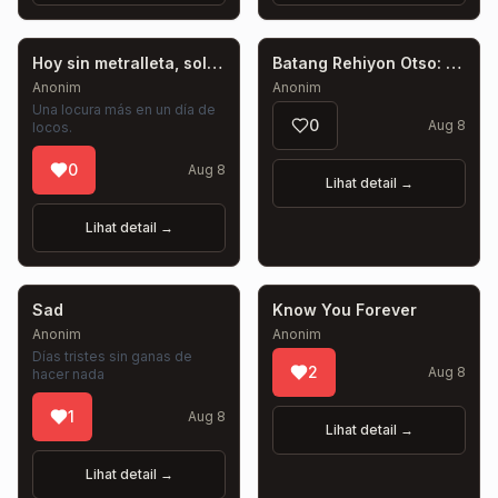
Hoy sin metralleta, solo estilo en letras
Batang Rehiyon Otso: Juan and Nicka
Anonim
Anonim
Una locura más en un día de
0
Aug 8
locos.
0
Aug 8
Lihat detail
→
Lihat detail
→
Sad
Know You Forever
Anonim
Anonim
Días tristes sin ganas de
2
Aug 8
hacer nada
1
Aug 8
Lihat detail
→
Lihat detail
→