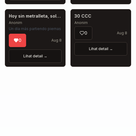
Hoy sin metralleta, solo estilo en letras
30 CCC
Anonim
Anonim
Un día más partiendo piernas
0
Aug 8
0
Aug 8
Lihat detail
→
Lihat detail
→