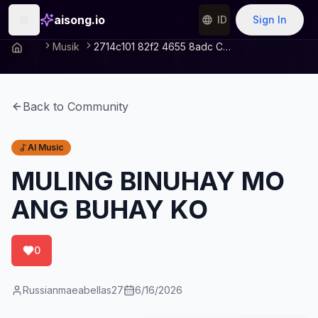
aisong.io
ID
Sign In
Musik
2714c101 82f2 4655 8adc C76ac425008f
Back to Community
AI Music
MULING BINUHAY MO
ANG BUHAY KO
0
Russianmaeabellas27
6/16/2026