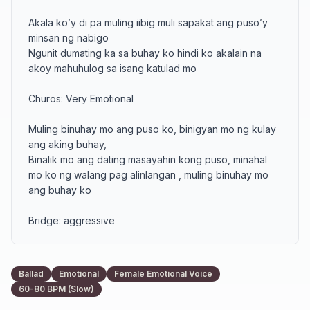
Akala ko’y di pa muling iibig muli sapakat ang puso’y 
minsan ng nabigo 

Ngunit dumating ka sa buhay ko hindi ko akalain na 
akoy mahuhulog sa isang katulad mo

Churos: Very Emotional 

Muling binuhay mo ang puso ko, binigyan mo ng kulay 
ang aking buhay,

Binalik mo ang dating masayahin kong puso, minahal 
mo ko ng walang pag alinlangan , muling binuhay mo 
ang buhay ko

Bridge: aggressive 

Mahal na mahal kita at alam kong mahal mo ako sana 
itoy hindi magbabago pangako kong hindi kita iiwan 
Ballad
Emotional
Female Emotional Voice
hanggang sa dulo 

60-80 BPM (Slow)