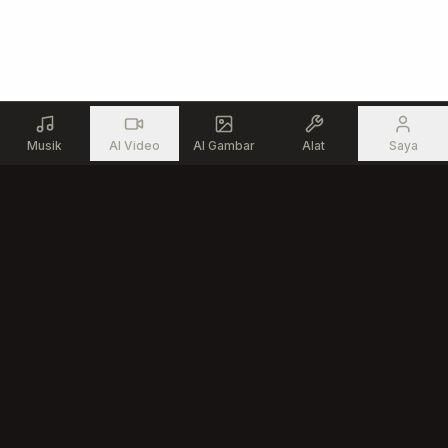
Musik
AI Video
AI Gambar
Alat
Saya
Produk
Sumber Daya
Generator Musik AI
Alat Musik Gratis
Editor Lagu AI
Komunitas
Teks ke Lagu