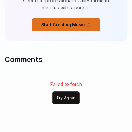
Generate professional-quality music in
[Verse 2]

minutes with aisong.io
Il sorriso finto che mi hai lasciato

Ora è il mio scudo, il mio potere ritrovato,

Start Creating Music 🎵
Non c’è più pietà per chi ferisce il cuore,

Sono regina ora, padrona del dolore.

Ogni lacrima versata è diventata un'arma letale,

Ho imparato a trasformare il mio pianto in un urlo fatale.

Comments
Tu pensavi fossi solo una vittima da calpestare,

Ma la regina che hai tradito non smette di lottare.

[Pre-Chorus]

Non sarò più prigioniera del passato,

Failed to fetch
Il fuoco dentro me brucia affamato.

La rabbia è la luce che mi guida ora,

Try Again
Una vendetta dolce, la mia nuova aurora.

[Chorus]

Fiamme d'amore spezzato bruciano in me,

Il gelo del tuo addio non fermerà
