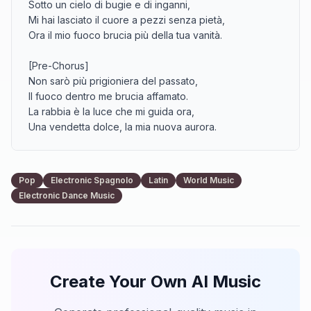
Sotto un cielo di bugie e di inganni,

Mi hai lasciato il cuore a pezzi senza pietà,

Ora il mio fuoco brucia più della tua vanità.

[Pre-Chorus]

Non sarò più prigioniera del passato,

Il fuoco dentro me brucia affamato.

La rabbia è la luce che mi guida ora,

Una vendetta dolce, la mia nuova aurora.

[Chorus]

Fiamme d'amore spezzato bruciano in me,

Pop
Electronic Spagnolo
Latin
World Music
Il gelo del tuo addio non fermerà

Electronic Dance Music
La forza che ho trovato nella mia verità.

Veleno dolce scorre nelle mie vene,

Ti guardo cadere, sento il mio dolore che si spegne,

Non sei più il mio re.

Create Your Own AI Music
[Solo Instrumental music]
