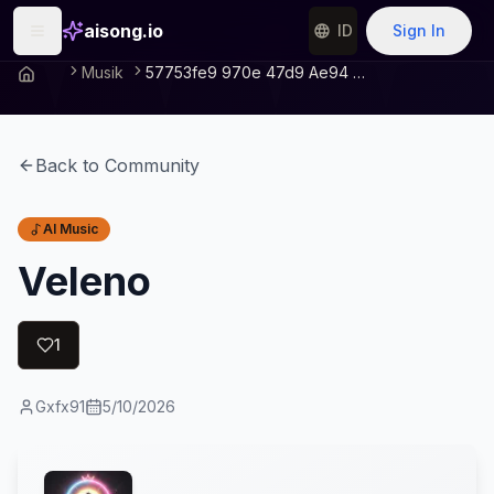
aisong.io
ID
Sign In
Musik
57753fe9 970e 47d9 Ae94 4aa233b5405e
Back to Community
AI Music
Veleno
1
Gxfx91
5/10/2026