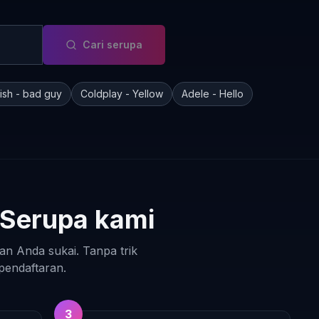
Cari serupa
ilish - bad guy
Coldplay - Yellow
Adele - Hello
 Serupa kami
n Anda sukai. Tanpa trik
 pendaftaran.
3