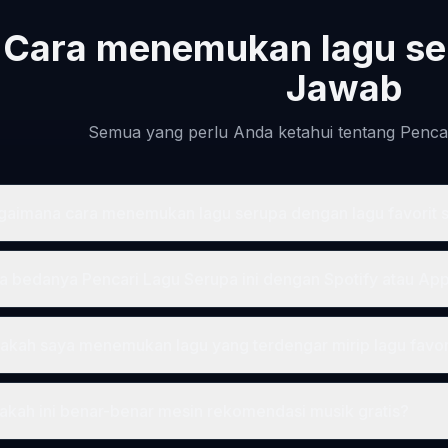
Cara menemukan lagu se
Jawab
Semua yang perlu Anda ketahui tentang Penca
gaimana cara menemukan lagu serupa dengan lagu favorit 
a bedanya Pencari Lagu Serupa ini dengan Spotify atau Ap
sakah saya menemukan lagu yang terdengar mirip lagu favor
akah ini benar-benar mesin rekomendasi musik gratis?