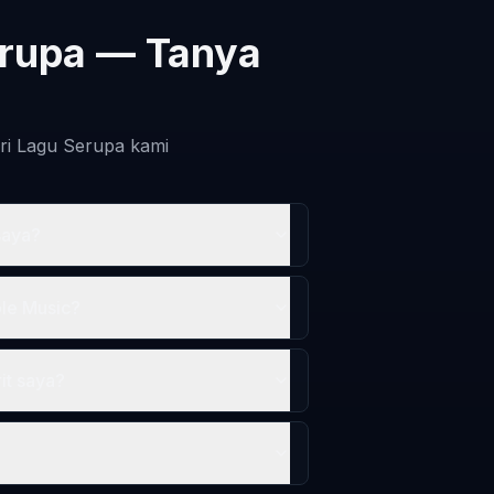
rupa — Tanya
ri Lagu Serupa kami
saya?
ple Music?
it saya?