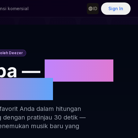
nsi komersial
ID
Sign In
g oleh Deezer
pa —
Pencari
gratis
favorit Anda dalam hitungan
g dengan pratinjau 30 detik —
menemukan musik baru yang