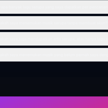
rapa banyak lagu serupa yang saya dapatkan per pencarian
sakah saya menemukan musik serupa tanpa membuat akun?
akah saya juga mendapatkan artis serupa, atau hanya lagu 
sakah saya menemukan musik yang belum pernah saya denga