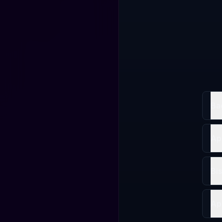
Ba
Ap
Bi
Ap