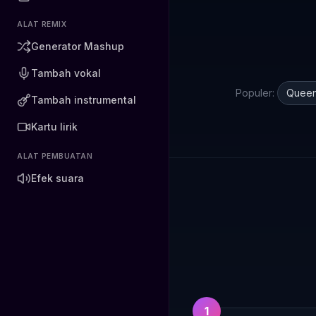
ALAT REMIX
Generator Mashup
Tambah vokal
Populer:
Queen
Tambah instrumental
Kartu lirik
ALAT PEMBUATAN
Efek suara
1