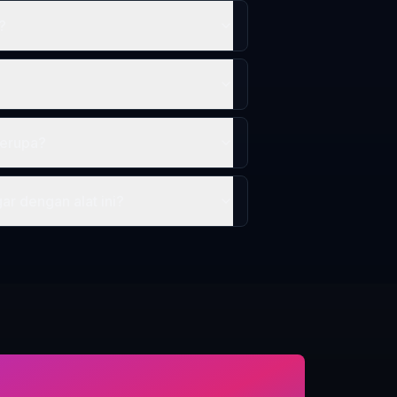
?
serupa?
r dengan alat ini?