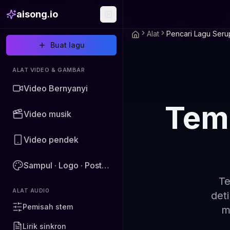
aisong.io
Alat
Pencari Lagu Seru
Buat lagu
ALAT VIDEO & GAMBAR
Video Bernyanyi
Tem
Video musik
Video pendek
Sampul · Logo · Poster · Gambar
Te
ALAT AUDIO
det
Pemisah stem
m
Lirik sinkron