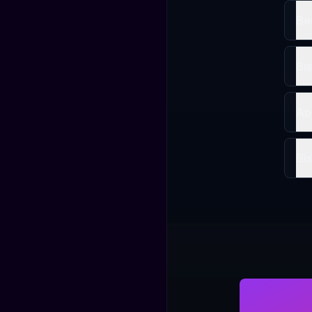
Be
Bi
Ap
Bi