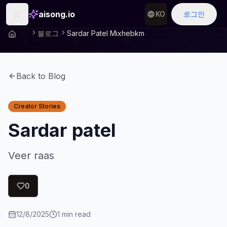
aisong.io
KO
로그인
블로그
Sardar Patel Mixhebkm
Back to Blog
Creator Stories
Sardar patel
Veer raas
0
12/8/2025
1
min read