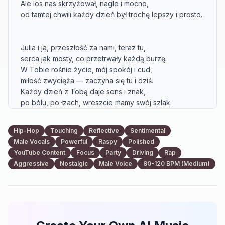
Ale los nas skrzyżował, nagle i mocno,

od tamtej chwili każdy dzień był trochę lepszy i prosto.

Julia i ja, przeszłość za nami, teraz tu,

serca jak mosty, co przetrwały każdą burzę.

W Tobie rośnie życie, mój spokój i cud,

miłość zwycięża — zaczyna się tu i dziś.

Każdy dzień z Tobą daje sens i znak,

po bólu, po łzach, wreszcie mamy swój szlak.

Julia ciemne włosy, oczy jak niebo,

Hip-Hop
Touching
Reflective
Sentimental
kolczyk na wardze, uśmiech lekki, jak echo.

Male Vocals
Powerful
Raspy
Polished
Spotkaliśmy się w złym czasie, złym miejscu,

YouTube Content
Focus
Party
Driving
Rap
a los sprawił, że nagle było nam cieplej, choć 
Aggressive
Nostalgic
Male Voice
80-120 BPM (Medium)
niepewnie w sercu.

Przeszłość zostawiliśmy daleko,

śmiech i dłonie splecione, wszystko w tym echem.

Każdy krok z nią to lekcja i znak,

że nawet po burzy słońce świeci i trafia w nasz świat.
