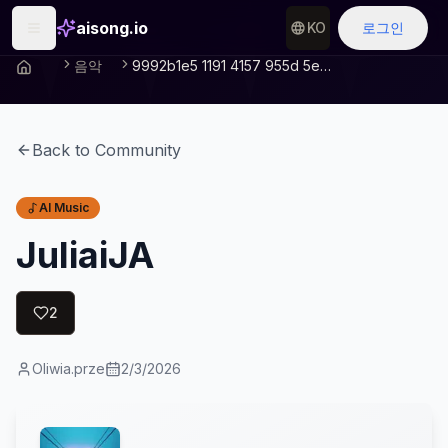
aisong.io
KO
로그인
음악
9992b1e5 1191 4157 955d 5e0d642127dc
Back to Community
AI Music
JuliaiJA
2
Oliwia.prze
2/3/2026