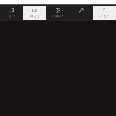
음악
AI 영상
AI 이미지
도구
내 정보
노래 만들어주는 AI - 모든 크리에이터를 위한 무료 온라인 음악 생성
제품
리소스
AI 노래 만들기
무료 음악 도구
AI 송 에디터
커뮤니티
텍스트를 노래로
AI 음악 크리에이터
AI 랩 생성기