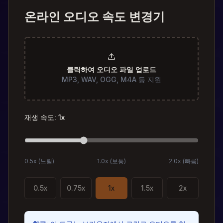
온라인 오디오 속도 변경기
클릭하여 오디오 파일 업로드
MP3, WAV, OGG, M4A 등 지원
재생 속도
:
1
x
0.5x (
느림
)
1.0x (
보통
)
2.0x (
빠름
)
0.5
x
0.75
x
1
x
1.5
x
2
x