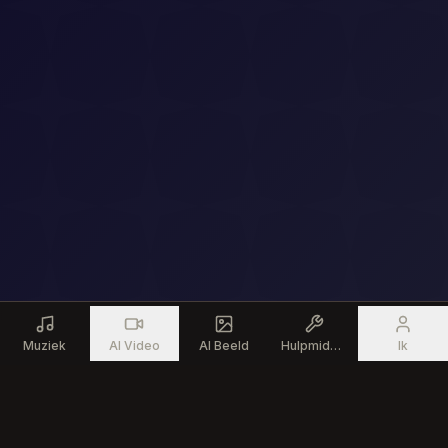
Muziek
AI Video
AI Beeld
Hulpmiddelen
Ik