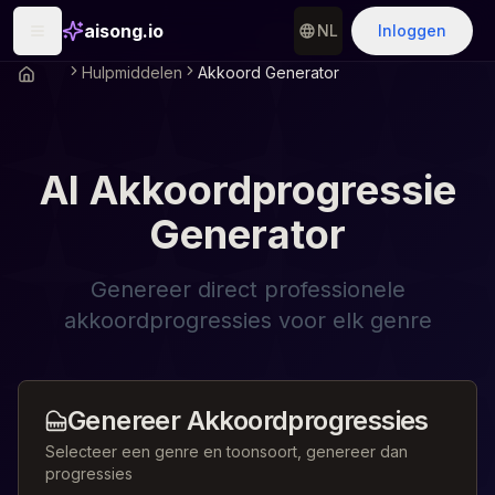
aisong.io
NL
Inloggen
Hulpmiddelen
Akkoord Generator
AI Akkoordprogressie
Generator
Genereer direct professionele
akkoordprogressies voor elk genre
Genereer Akkoordprogressies
Selecteer een genre en toonsoort, genereer dan
progressies