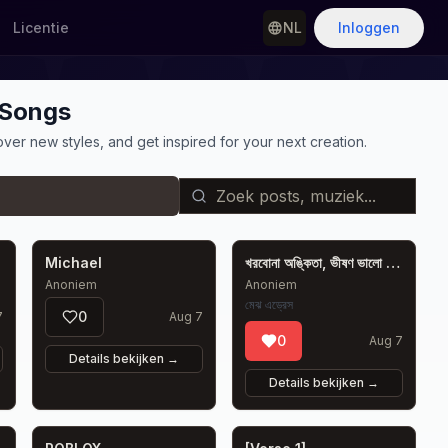
Licentie
NL
Inloggen
 Songs
er new styles, and get inspired for your next creation.
Michael
খরবোনা অঙ্কিতা, ভীষণ ভালো মেয়ে
Anoniem
Anoniem
মেঝ এড্রেস
0
7
Aug 7
0
Aug 7
Details bekijken
→
Details bekijken
→