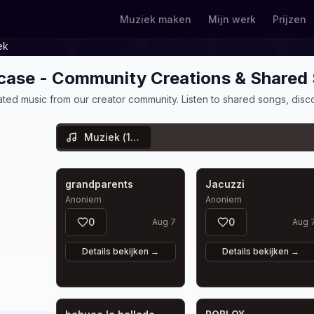
Muziek maken
Mijn werk
Prijzen
ek
case - Community Creations & Shared
ed music from our creator community. Listen to shared songs, discov
Muziek
(
1009
)
grandparents
Jacuzzi
Anoniem
Anoniem
0
0
Aug 7
Aug 
Details bekijken
→
Details bekijken
→