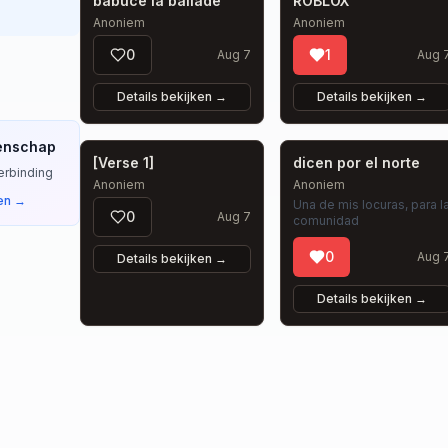
babuce la ballade
ROBLOX
Anoniem
Anoniem
0
1
Aug 7
Aug 
Details bekijken
→
Details bekijken
→
eenschap
[Verse 1]
dicen por el norte
erbinding
Anoniem
Anoniem
en →
Una de mis locuras, para l
0
Aug 7
comunidad
0
Aug 
Details bekijken
→
Details bekijken
→