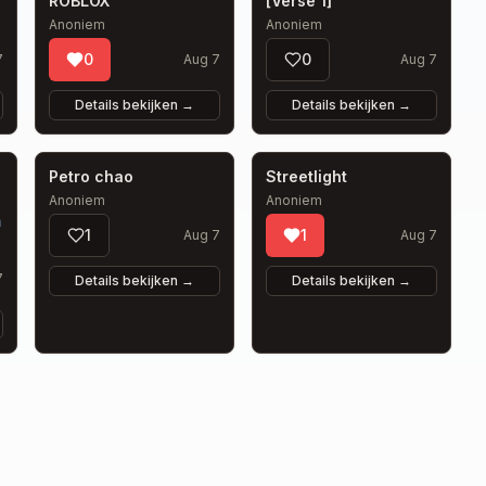
ROBLOX
[Verse 1]
Anoniem
Anoniem
0
0
7
Aug 7
Aug 7
Details bekijken
→
Details bekijken
→
Petro chao
Streetlight
Anoniem
Anoniem
a
1
1
Aug 7
Aug 7
7
Details bekijken
→
Details bekijken
→