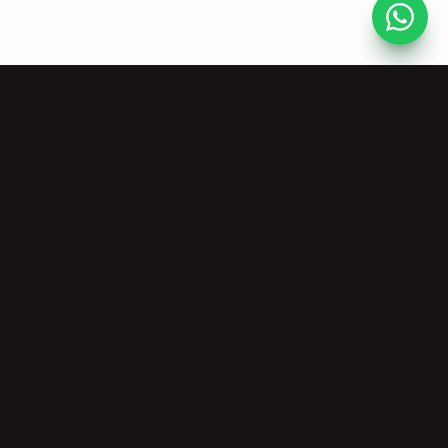
Bronnen
Bedrijf
Gratis Muziektools
Over Ons
Community
Prijzen
Commerciële
Licentie
Privacy Policy
Terms of Service
Licentieverificatie