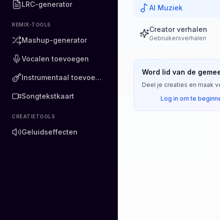
LRC-generator
AI Muziek
REMIX-TOOLS
Creator verhalen
Gebruikersverhalen
Mashup-generator
Vocalen toevoegen
Word lid van de gem
Instrumentaal toevoegen
Deel je creaties en maak v
Songtekstkaart
Log in om te beginn
CREATIETOOLS
Geluidseffecten