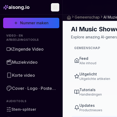
aisong.io
Gemeenschap
AI Muzi
Nummer maken
AI Music Show
VIDEO- EN
Explore amazing AI-generat
AFBEELDINGSTOOLS
GEMEENSCHAP
Zingende Video
Feed
Muziekvideo
Alle inhoud
Uitgelicht
Korte video
Uitgelichte artikelen
Cover · Logo · Poster · Afbeelding
Tutorials
Handleidingen
AUDIOTOOLS
Updates
Stem-splitser
Productnieuws