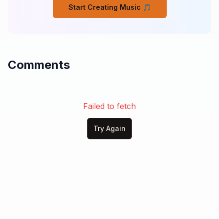
Start Creating Music 🎵
Mujer hermosa, pasión de mi alma,

mi gran luz, mi inspiración,

contigo en este mundo se mueve la paz

y vive eterna esta canción.

Comments
Ángel, ángel, cuida sus sueños,

déjala en la luz caminar,

para que en cada amanecer

yo la pueda siempre amar.
Failed to fetch
Try Again