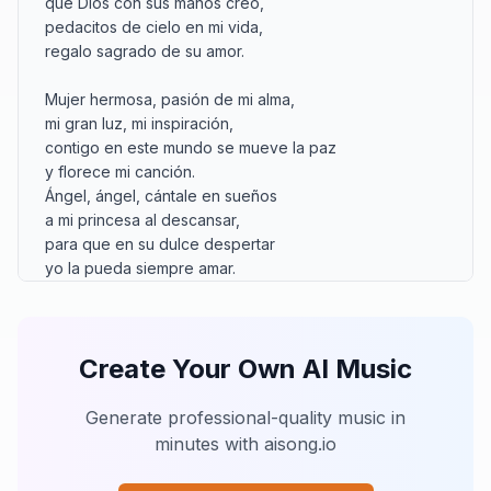
que Dios con sus manos creó,

pedacitos de cielo en mi vida,

regalo sagrado de su amor.

Mujer hermosa, pasión de mi alma,

mi gran luz, mi inspiración,

contigo en este mundo se mueve la paz

y florece mi canción.

Ángel, ángel, cántale en sueños

a mi princesa al descansar,

para que en su dulce despertar

yo la pueda siempre amar.

Y en los tiempos de silencio y pensar,

cuando el alma quiere recordar,

Create Your Own AI Music
guardo tu nombre como un tesoro

que el tiempo no podrá borrar.

Porque el amor que Dios nos entrega

Generate professional-quality music in
vive eterno en el corazón,

minutes with aisong.io
como amapolas y jazmines

que florecen con devoción
