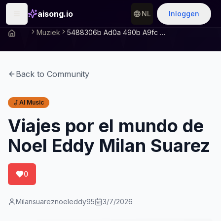
aisong.io
NL
Inloggen
Muziek
5488306b Ad0a 490b A9fc A322e1028c7d
Back to Community
AI Music
Viajes por el mundo de
Noel Eddy Milan Suarez
0
Milansuareznoeleddy95
3/7/2026