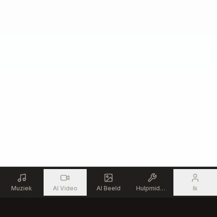
Muziek
AI Video
AI Beeld
Hulpmiddelen
Ik