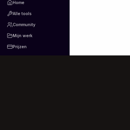
Home
Бүрхэг өдөр хэв
Бидний дуртай ш
Alle tools
Бидний дуртай 
Гэхдээ “бид” бай
Community
Би энд байна

Чи байхгүй

Mijn werk
Бидний байсан б
Prijzen
Ахиж “бид” багт
Outro (spoken)

Санаж мартахын
Толгой гашилна

Бороотой өдөр

Чи…

чи байхгүй байл