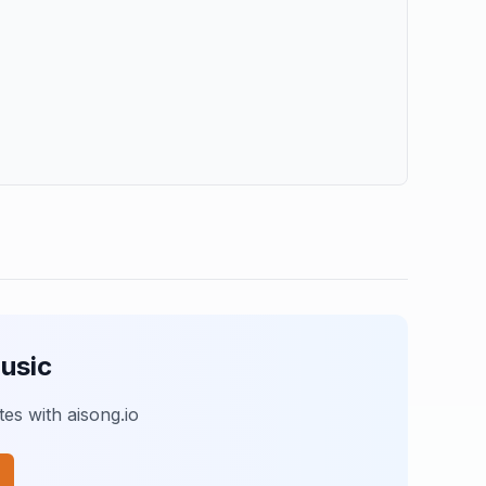
usic
es with aisong.io