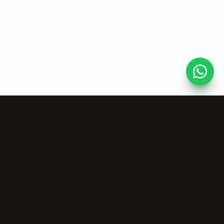
Bronnen
Bedrijf
Gratis Muziektools
Over Ons
Community
Prijzen
Commerciële
Licentie