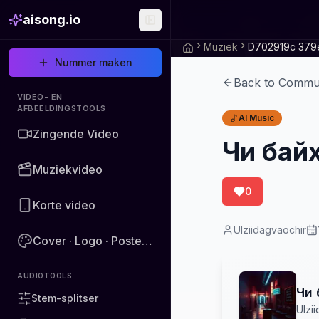
aisong.io
Muziek
Nummer maken
Back to Commu
VIDEO- EN
AFBEELDINGSTOOLS
AI Music
Zingende Video
Чи байх
Muziekvideo
0
Korte video
Ulziidagvaochir
Cover · Logo · Poster · Afbeelding
AUDIOTOOLS
Чи 
Stem-splitser
Ulzi