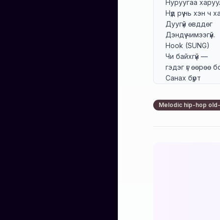
Нуруугаа харуу
Нүд рүү нь хэн ч х
Дуугүй өвддөг

Дэндүү чимээгүй.

Hook (SUNG)

Чи байхгүй —

гэдэг үг өөрөө б
Санах бүрт

сэтгэл дотроо 
Чи байхгүй —

Melodic hip-hop old-
би дуугүй л ойлг
Итгэхгүй дээ…

чи итгэхгүй дээ…
Verse 2

Чи байхгүй гэдги
Хичээсэн

Тэгэхийн тулд

Чиний нэр, чини
Чиний инээд, чи
Тэр чигт нь мар
Мартагдах чини