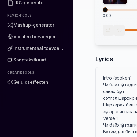
LRC-generator
0:00
REMIX-TOOLS
Mashup-generator
Vocalen toevoegen
Instrumentaal toevoegen
Lyrics
Songtekstkaart
CREATIETOOLS
Intro (spoken)

Geluidseffecten
Чи байхгүй гэдгий
санах бүрт

сэтгэл шархирн
Шархирах биш э
зүгээр л янгинана
Verse 1

Чи байхгүй гэдг
Бухимдал биш шү