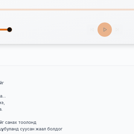
г

а…

э,

.

ийг санах тоолонд

ү, буланд суусан жаал болдог
