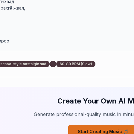
лчхаад

арахгүй жаал,

ороо

норно

school style nostalgic sad
60-80 BPM (Slow)
осон



йг санахгүй амьдрах гэж

Create Your Own AI M
й дуу

Generate professional-quality music in minut
 байсан гэдгийг

тах ёстой болсон

Start Creating Music 🎵
й айдас байсан уу
