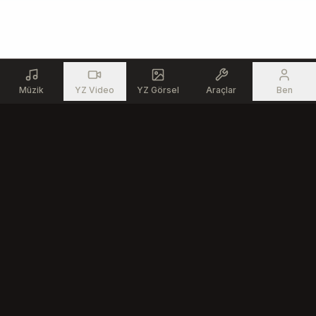
Müzik
YZ Video
YZ Görsel
Araçlar
Ben
Ürün
Kaynaklar
AI Müzik Üreteci
Ücretsiz Müzik Araçları
AI Şarkı Düzenleyici
Topluluk
Metinden Şarkıya
AI Müzik Oluşturucu