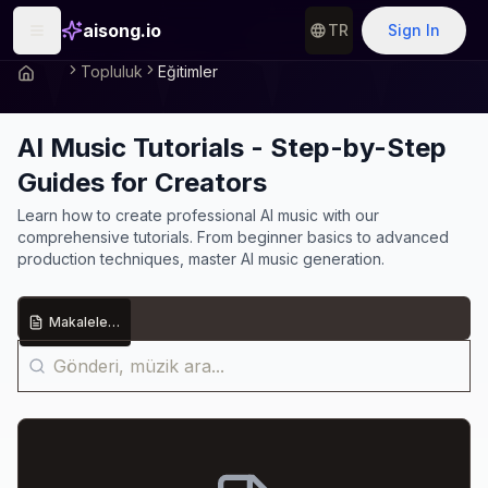
aisong.io
TR
Sign In
Topluluk
Eğitimler
AI Music Tutorials - Step-by-Step
Guides for Creators
Learn how to create professional AI music with our
comprehensive tutorials. From beginner basics to advanced
production techniques, master AI music generation.
Makaleler
(
0
)