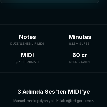
Notes
Minutes
DÜZENLENEBILIR MIDI
İŞLEM SÜRESI
MIDI
60 cr
ÇIKTI FORMATI
KREDI / ŞARKI
3 Adımda Ses'ten MIDI'ye
Manuel transkripsiyon yok. Kulak eğitimi gerekmez.