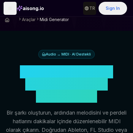
aisong.io
TR
Sign In
Araçlar
Midi Generator
Audio → MIDI · AI Destekli
AI Müziğinizi DAW
Uyumlu MIDI'ye
Dönüştürün
Bir şarkı oluşturun, ardından melodisini ve perdeli
hatlarını dakikalar içinde düzenlenebilir MIDI
olarak çıkarın. Doğrudan Ableton, FL Studio veya