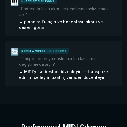
🎹
Düzenlemeleri incele
"
Sadece kulakla akor ilerlemelerini analiz etmek
zor
"
→
piano roll'u açın ve her notayı, akoru ve
deseni görün
🔄
Remix & yeniden düzenleme
"
Tempo, ton veya enstrümanları tamamen
değiştirmek isteyin
"
→
MIDI'yi serbestçe düzenleyin — transpoze
edin, nicelleyin, uzatın, yeniden düzenleyin
Profesyonel MIDI Çıkarımı