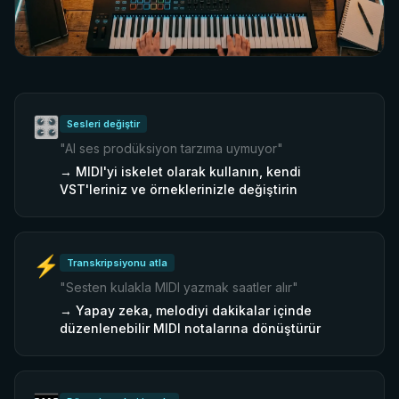
Prodüktörler Bununla Ne
Yapıyor
🎛️
Sesleri değiştir
MIDI, sesin yapamadığını açar — düzenleyin, değiştirin,
"
AI ses prodüksiyon tarzıma uymuyor
"
inceleyin ve inşa edin.
→
MIDI'yi iskelet olarak kullanın, kendi
VST'leriniz ve örneklerinizle değiştirin
⚡
Transkripsiyonu atla
"
Sesten kulakla MIDI yazmak saatler alır
"
→
Yapay zeka, melodiyi dakikalar içinde
düzenlenebilir MIDI notalarına dönüştürür