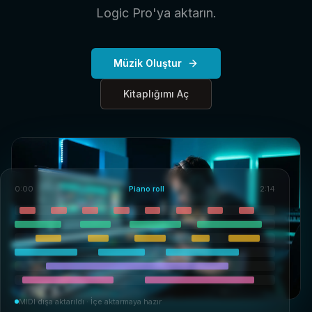
Logic Pro'ya aktarın.
Müzik Oluştur
Kitaplığımı Aç
0:00
Piano roll
2:14
MIDI dışa aktarıldı · İçe aktarmaya hazır