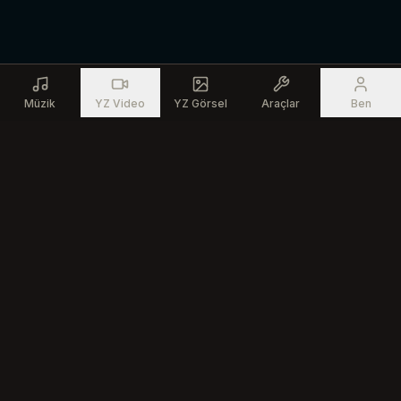
Müzik
YZ Video
YZ Görsel
Araçlar
Ben
Ürün
Kaynaklar
AI Müzik Üreteci
Ücretsiz Müzik Araçları
AI Şarkı Düzenleyici
Topluluk
Metinden Şarkıya
AI Müzik Oluşturucu