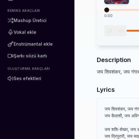
REMIKS ARAÇLARI
0:00
Mashup Üretici
Vokal ekle
Enstrümantal ekle
Şarkı sözü kartı
Description
OLUŞTURMA ARAÇLARI
जय शिवशंकर, जय गंगा
Ses efektleri
Lyrics
जय शिवशंकर, जय गंगा
जय कैलाशी, जय अविना
जय शशि-शेखर, जय डमर
जय त्रिपुरारी, जय मदह