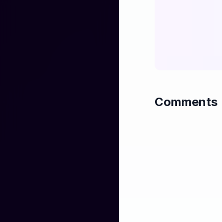
पार्वती पति हर-हर शम्भ
जय मनभावन, जय अतिप
विपद विदारन, अधम उद
सहज वचन हर जलज नय
मदन-कदन-कर पाप हरन
विवसन, विश्वरूप, प्रल
Comments
पार्वती पति हर-हर शम्भ
भोलानाथ कृपालु दयामय
निमिष मात्र में देते है
सरल हृदय,अतिकरुणा 
भक्तों पर सर्वस्व लुटा
स्वयम्‌ अकिंचन,जनमनरंजन पर शिव परम उदार हरे।

पार्वती पति हर-हर शम्भ
आशुतोष! इस मोह-मयी निद