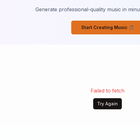
ो, पाहि पाहि दातार हरे॥

Generate professional-quality music in minut
ावन, शोकनशावन,शिव शम्भो

ारन, सत्य सनातन शिव शम्भो,

Start Creating Music 🎵
नवर धवल-वरन-तन शिव शम्भो,

-हर, चरन-मनन, धन शिव शम्भो,

यंकर, जग के मूलाधार हरे।

ो, पाहि पाहि दातार हरे॥

, औढरदानी शिव योगी,

ं,नवनिधि मन मानी शिव योगी,

Failed to fetch
सागर, अकथ-कहानी शिव योगी,

Try Again
कर, बने मसानी शिव योगी,

ो, पाहि पाहि दातार हरे॥

्रा से मुझे जगा देना,
