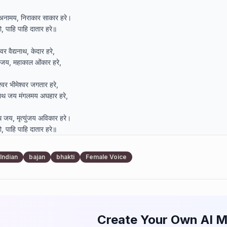
अनामय, निराकार साकार हरे।

ो, पाहि पाहि दातार हरे॥

र वैद्यनाथ, केदार हरे,

 जय, महाकाल ओंकार हरे,

ेश्वर भीमेश्वर जगतार हरे,

नाथ जय मंगलमय अघहार हरे,

जय, मृत्युंजय अविकार हरे।

ो, पाहि पाहि दातार हरे॥

 जय आदिदेव महादेव विभो,

Indian
bajan
bhakti
Female Voice
प्रभु! तव अपार गुण वर्णन हो,

ारक पातक-दारक शिव शम्भो,

कर, प्रेम सुधाकर की जय हो,

Create Your Own AI M
े, बनकर करूणाधार हरे।
