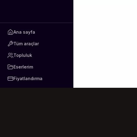
विषम-वेदना, से विषयों क
रूप सुधा की एक बूँद से
दिव्य-ज्ञान- भंडार-यु
Ana sayfa
एक बार इस मन मंदिर मे
Tüm araçlar
पार्वती पति हर-हर शम्भ
Topluluk
दानी हो, दो भिक्षा में 
शक्तिमान हो, दो अविचल 
Eserlerim
Fiyatlandırma
त्यागी हो, दो इस असार-स
परमपिता हो, दो तुम अपने
स्वामी हो निज सेवक की
पार्वती पति हर-हर शम्भ
तुम बिन ‘बेकल’ हूँ प्र
चरण शरण की बाँह गहो, 