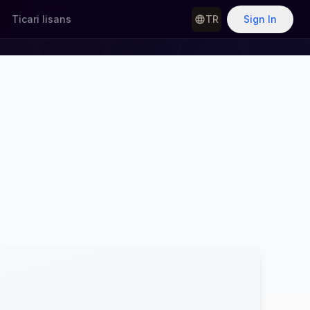
Ticari lisans
TR
Sign In