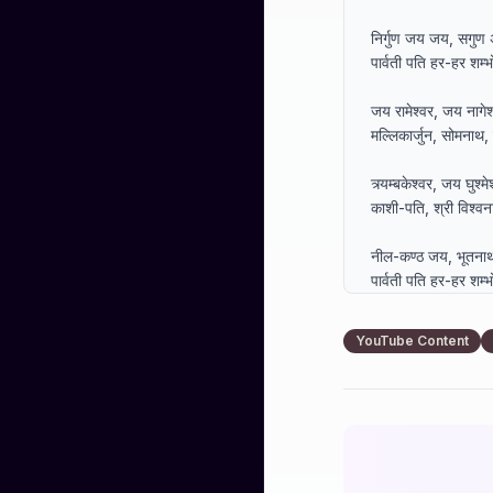
निर्गुण जय जय, सगुण 
पार्वती पति हर-हर शम्भ
जय रामेश्वर, जय नागेश्व
मल्लिकार्जुन, सोमनाथ,
त्र्यम्बकेश्वर, जय घुश्म
काशी-पति, श्री विश्व
नील-कण्ठ जय, भूतनाथ 
पार्वती पति हर-हर शम्भ
जय महेश जय जय भवेश,
YouTube Content
किस मुख से हे गुणातीत 
जय भवकारक, तारक, ह
दीन दुःख हर सर्व सुखा
पार लगा दो भव सागर स