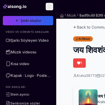
aisong.io
Müzik
Şarkı oluştur
Back to Commu
VIDEO VE GÖRÜNTÜ ARAÇLARI
AI Music
Şarkı Söyleyen Video
जय शिवशं
Müzik videosu
1
Kısa video
Kapak · Logo · Poster · Görüntü
Krahul38773
1/
SES ARAÇLARI
Stem ayırıcı
जय श
Krah
Senkronize sözler