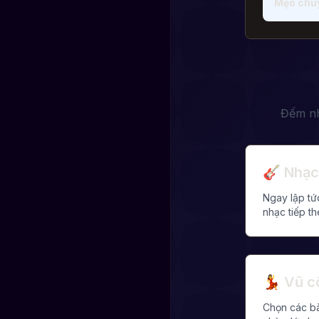
Mẹo chuy
Đếm nh
🎸
Nhạc
Ngay lập tứ
nhạc tiếp t
💃
Vũ c
Chọn các bà