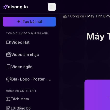
aisong.io
Công cụ
Máy Tính BP
Tạo bài hát
Máy T
CÔNG CỤ VIDEO & HÌNH ẢNH
Video Hát
Video âm nhạc
Video ngắn
Bìa · Logo · Poster · Hình ảnh
CÔNG CỤ ÂM THANH
Tách stem
Lời đồng bộ