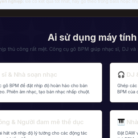
ên nghiệp:
Để có kết quả tốt nhất, hãy gõ theo trống bass hoặc nhịp
Ai sử dụng máy tín
ịp thủ công rất mệt. Công cụ gõ BPM giúp nhạc sĩ, DJ và 
 sĩ & Nhà soạn nhạc
🎧
DJ 
c gõ BPM để đặt nhịp độ hoàn hảo cho bản
Ghép các 
heo. Phiên âm nhạc, tạo bản nhạc nhấp chuột.
BPM của đ
ông & Người đam mê thể dục
🎹
Nhà
i hát với nhịp độ lý tưởng cho các động tác
Đặt DAW v