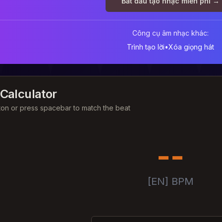
Bắt đầu tạo nhạc miễn phí →
Công cụ âm nhạc khác:
Trình tạo lời
•
Xóa giọng hát
Calculator
ton or press spacebar to match the beat
--
[EN] BPM