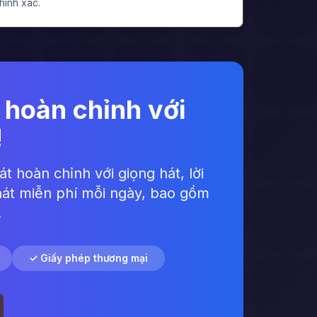
hính xác.
 hoàn chỉnh với
!
t hoàn chỉnh với giọng hát, lời
hát miễn phí mỗi ngày, bao gồm
.
✓ Giấy phép thương mại