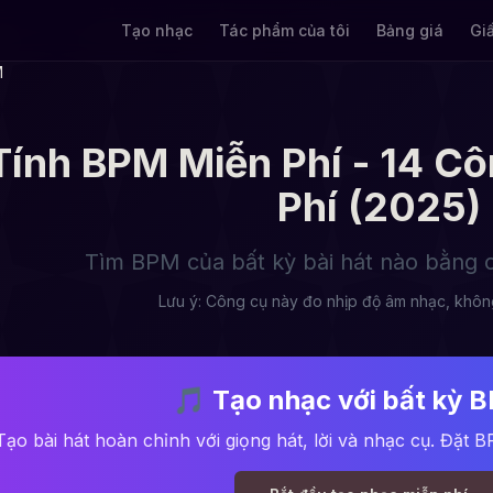
Tạo nhạc
Tác phẩm của tôi
Bảng giá
Gi
M
ính BPM Miễn Phí - 14 Cô
Phí (2025)
Tìm BPM của bất kỳ bài hát nào bằng 
Lưu ý: Công cụ này đo nhịp độ âm nhạc, không
🎵
Tạo nhạc với bất kỳ 
Tạo bài hát hoàn chỉnh với giọng hát, lời và nhạc cụ. Đặt