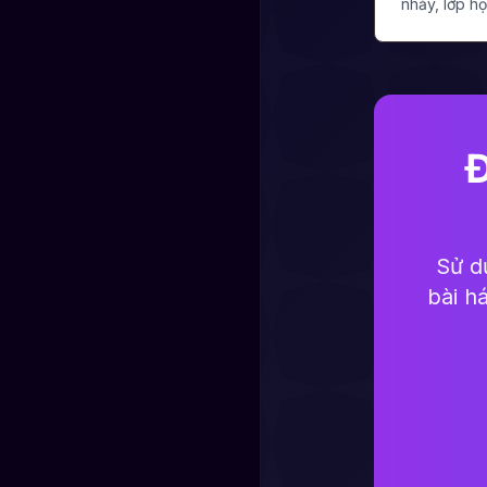
nhảy, lớp họ
Đ
Sử dụ
bài h