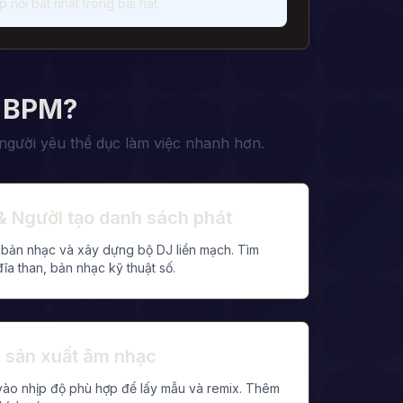
 nổi bật nhất trong bài hát.
h BPM?
người yêu thể dục làm việc nhanh hơn.
& Người tạo danh sách phát
bản nhạc và xây dựng bộ DJ liền mạch. Tìm
ĩa than, bản nhạc kỹ thuật số.
 sản xuất âm nhạc
ào nhịp độ phù hợp để lấy mẫu và remix. Thêm