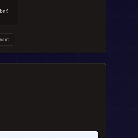
bar)
eset