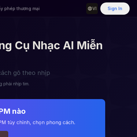
ấy phép thương mại
VI
Sign In
ng Cụ Nhạc AI Miễn
cách gõ theo nhịp
 phải nhịp tim.
BPM nào
 BPM tùy chỉnh, chọn phong cách.