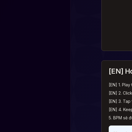
[EN] H
[EN] 1. Pla
[EN] 2. Clic
[EN] 3. Tap 
[EN] 4. Keep
5. BPM sẽ đ