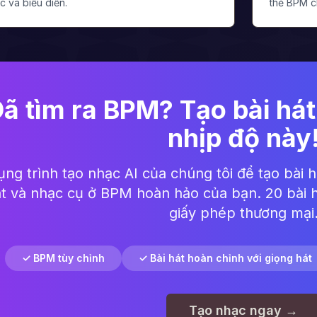
c và biểu diễn.
thẻ BPM c
ã tìm ra BPM? Tạo bài hát
nhịp độ này
ng trình tạo nhạc AI của chúng tôi để tạo bài há
át và nhạc cụ ở BPM hoàn hảo của bạn. 20 bài 
giấy phép thương mại
✓ BPM tùy chỉnh
✓ Bài hát hoàn chỉnh với giọng hát
Tạo nhạc ngay →