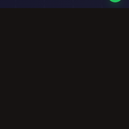
Tài nguyên
Công ty
Công cụ Âm nhạc
Về Chúng tôi
Miễn phí
Bảng giá
Cộng đồng
Giấy phép Thương
mại
Privacy Policy
Terms of Service
Xác minh giấy phép