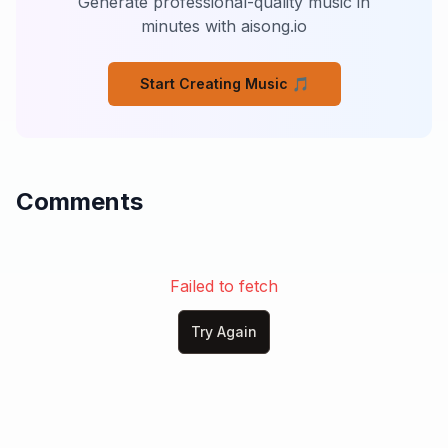
Generate professional-quality music in
[Verse 2]

minutes with aisong.io
Il sorriso finto che mi hai lasciato

Ora è il mio scudo, il mio potere ritrovato,

Start Creating Music 🎵
Non c’è più pietà per chi ferisce il cuore,

Sono regina ora, padrona del dolore.

Ogni lacrima versata è diventata un'arma letale,

Ho imparato a trasformare il mio pianto in un urlo fatale.

Comments
Tu pensavi fossi solo una vittima da calpestare,

Ma la regina che hai tradito non smette di lottare.

[Pre-Chorus]

Non sarò più prigioniera del passato,

Failed to fetch
Il fuoco dentro me brucia affamato.

La rabbia è la luce che mi guida ora,

Try Again
Una vendetta dolce, la mia nuova aurora.

[Chorus]

Fiamme d'amore spezzato bruciano in me,

Il gelo del tuo addio non fermerà
