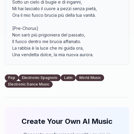
Sotto un cielo di bugie e di inganni,

Mi hai lasciato il cuore a pezzi senza pietà,

Ora il mio fuoco brucia più della tua vanità.

[Pre-Chorus]

Non sarò più prigioniera del passato,

Il fuoco dentro me brucia affamato.

La rabbia è la luce che mi guida ora,

Una vendetta dolce, la mia nuova aurora.

[Chorus]

Fiamme d'amore spezzato bruciano in me,

Pop
Electronic Spagnolo
Latin
World Music
Il gelo del tuo addio non fermerà

Electronic Dance Music
La forza che ho trovato nella mia verità.

Veleno dolce scorre nelle mie vene,

Ti guardo cadere, sento il mio dolore che si spegne,

Non sei più il mio re.

Create Your Own AI Music
[Solo Instrumental music]
