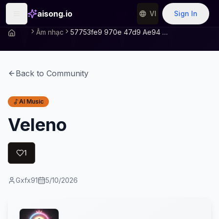
aisong.io
VI
Sign In
Âm nhạc
57753fe9 970e 47d9 Ae94 4aa233b5405e
Back to Community
AI Music
Veleno
1
Gxfx91
5/10/2026