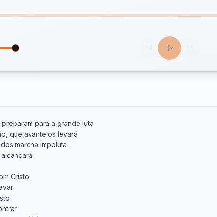
 preparam para a grande luta

ão, que avante os levará

midos marcha impoluta

 alcançará

om Cristo

avar

sto

ntrar
