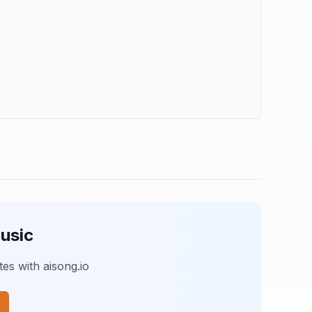
usic
es with aisong.io