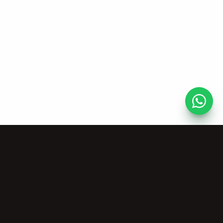
Tài nguyên
Công ty
Công cụ Âm nhạc
Về Chúng tôi
Miễn phí
Bảng giá