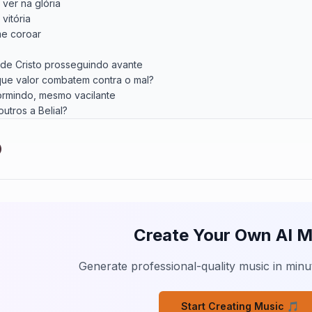
ver na glória

itória

e coroar

 de Cristo prosseguindo avante

ue valor combatem contra o mal?

ormindo, mesmo vacilante

tros a Belial?

om Cristo

avar

sto

ntrar

ver na glória

itória

Create Your Own AI M
e coroar

o vaciles, hoje Deus te chama

Generate professional-quality music in minut
ar ao lado do Senhor

 onde mais o fogo inflama

Start Creating Music 🎵
vil tentador
