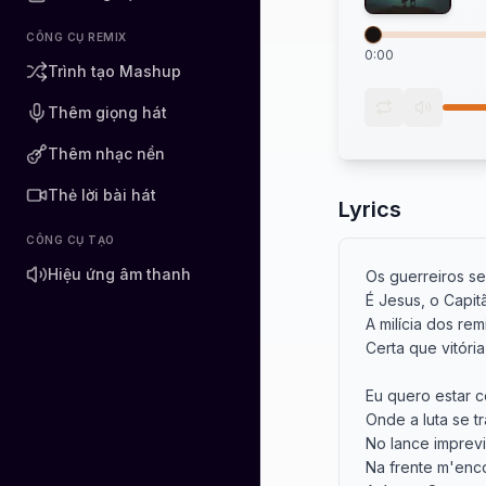
CÔNG CỤ REMIX
0:00
Trình tạo Mashup
Thêm giọng hát
Thêm nhạc nền
Thẻ lời bài hát
Lyrics
CÔNG CỤ TẠO
Hiệu ứng âm thanh
Os guerreiros se
É Jesus, o Capit
A milícia dos re
Certa que vitória
Eu quero estar c
Onde a luta se tr
No lance imprevi
Na frente m'enco