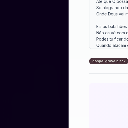
Até que O possa 
Se alegrando da v
Onde Deus vai m
Eis os batalhões
Não os vê com q
Podes tu ficar d
Quando atacam ou
Eu quero estar c
gospel grove black
Onde a luta se tr
No lance imprevi
Na frente m'enco
Até que O possa 
Se alegrando da v
Onde Deus vai m
Dá-te pressa, nã
Para vires pelej
Entra na batalha
E peleja contra o 