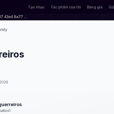
Tạo nhạc
Tác phẩm của tôi
Bảng giá
Gi
68b39a0f 8237 43e4 8a77 74cb61083fb8
nity
reiros
/2026
guerreiros
attos1