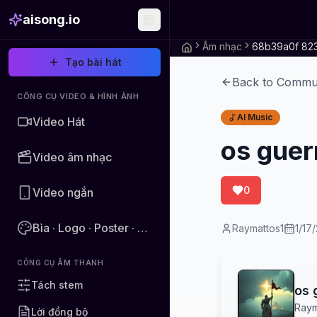
aisong.io
Âm nhạc
Tạo bài hát
Back to Commu
CÔNG CỤ VIDEO & HÌNH ẢNH
AI Music
Video Hát
os guer
Video âm nhạc
0
Video ngắn
Bìa · Logo · Poster · Hình ảnh
Raymattos1
1/17
CÔNG CỤ ÂM THANH
Tách stem
os 
Raym
Lời đồng bộ