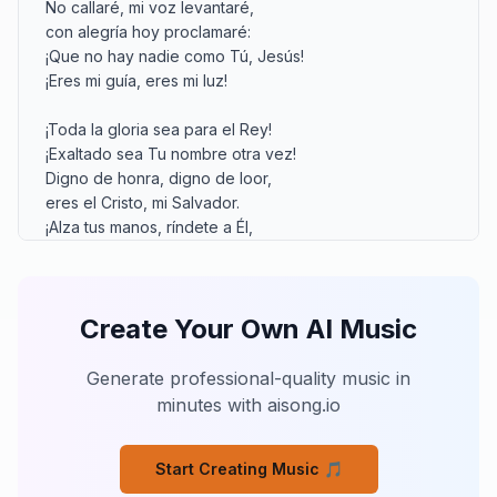
No callaré, mi voz levantaré,

con alegría hoy proclamaré:

¡Que no hay nadie como Tú, Jesús!

¡Eres mi guía, eres mi luz!

¡Toda la gloria sea para el Rey!

¡Exaltado sea Tu nombre otra vez!

Digno de honra, digno de loor,

eres el Cristo, mi Salvador.

¡Alza tus manos, ríndete a Él,

porque el Señor es por siempre fiel!

¡Te exaltamos, Jesús!

Create Your Own AI Music
Tu trono es firme, no se moverá,

Tu reino de justicia nunca pasará.

Ante Tu nombre toda rodilla se doblará,

Generate professional-quality music in
y toda lengua Tu señorío confesará.

minutes with aisong.io
Eres el Alfa, el Omega, el Final,

Tu amor por siempre es incondicional.

Start Creating Music 🎵
No callaré, mi voz levantaré,
