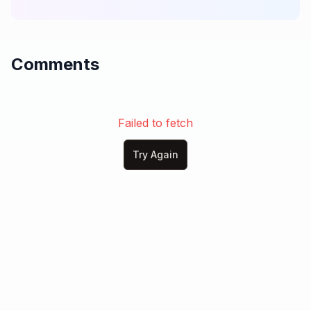
con alegría hoy proclamaré:

¡Que no hay nadie como Tú, Jesús!

¡Eres mi guía, eres mi luz!

Comments
¡Toda la gloria sea para el Rey!

¡Exaltado sea Tu nombre otra vez!

Digno de honra, digno de loor,

eres el Cristo, mi Salvador.

Failed to fetch
¡Alza tus manos, ríndete a Él,

porque el Señor es por siempre fiel!

Try Again
¡Te exaltamos, Jesús!

¡Santo, Santo, eres Señor!

¡Digno, Digno, mi Redentor!

El León de Judá, el Gran Yo Soy,

a Tus pies, mi Cristo, hoy me doy.

¡Santo, Santo, eres Señor!

¡Digno, Digno, mi Redentor!
