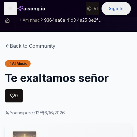
aisong.io
VI
Sign In
Âm nhạc
9364ea6a 41d3 4a25 8e2f C8a3be8c9981
Back to Community
AI Music
Te exaltamos señor
0
Yoanniperez12
6/16/2026