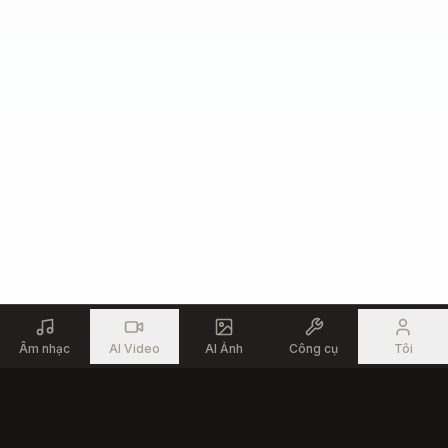
¡Toda la gloria sea para el Rey!

¡Exaltado sea Tu nombre otra vez!

Digno de honra, digno de loor,

eres el Cristo, mi Salvador.

¡Alza tus manos, ríndete a Él,

porque el Señor es por siempre fiel!

Solo a Ti, mi Rey...

Toda la gloria, Jesús.

Por siempre Amén.
Âm nhạc
AI Video
AI Ảnh
Công cụ
Tôi