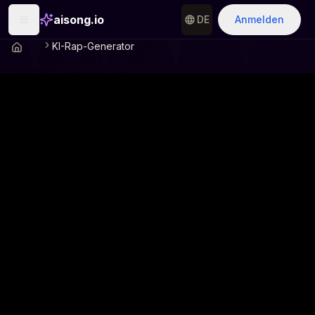
aisong.io
DE
Anmelden
KI-Rap-Generator