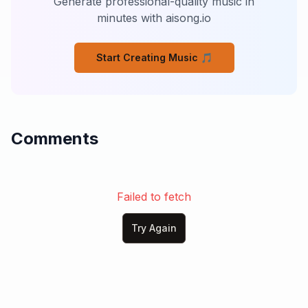
Generate professional-quality music in
Tak semua cerita adalah fakta

minutes with aisong.io
Suatu hari mereka kan tahu

Siapa yang benar, siapa yang semu

Start Creating Music 🎵
Chorus

Aku lelah selalu difitnah

Seakan salah dalam segala

Air mata jadi saksi bisu

Comments
Saat kebenaran tak didengar

Outro

Jika hari ini aku terjatuh

Karena kata yang melukai hati

Failed to fetch
Aku percaya Tuhan melihat

Dan kebenaran akan kembali

Try Again
Aku diam bukan berarti kalah

Aku bertahan karena Allah