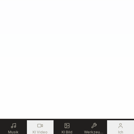
Musik
KI Video
KI Bild
Werkzeuge
Ich