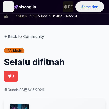
aisong.io
DE
Anmelden
Musik
199b31da 761f 48e6 A8cc 4e887cf75dd5
Back to Community
AI Music
Selalu difitnah
0
Nunaini88
6/16/2026