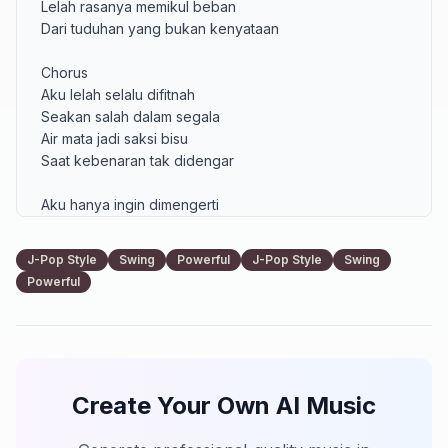
Lelah rasanya memikul beban

Dari tuduhan yang bukan kenyataan

Chorus

Aku lelah selalu difitnah

Seakan salah dalam segala

Air mata jadi saksi bisu

Saat kebenaran tak didengar

Aku hanya ingin dimengerti

Bukan terus disakiti

Biarlah waktu yang menjawab

J-Pop Style
Swing
Powerful
J-Pop Style
Swing
Semua dusta yang menyelimuti

Powerful
Verse 2

Ku pendam luka dalam diam

Meski hati terasa kelam

Kucoba kuat menghadapi

Create Your Own AI Music
Meski dunia tak memihak lagi

Tak semua yang terlihat itu nyata
