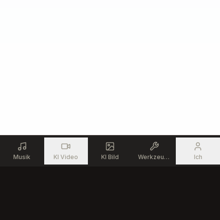
Musik
KI Video
KI Bild
Werkzeuge
Ich