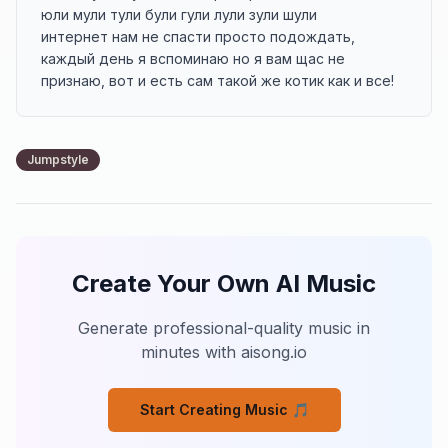
юли мули тули були гули лули зули шули

интернет нам не спасти просто подождать, 

каждый день я вспоминаю но я вам щас не 
признаю, вот и есть сам такой же котик как и все!
Jumpstyle
Create Your Own AI Music
Generate professional-quality music in
minutes with aisong.io
Start Creating Music 🎵