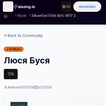
aisong.io
DE
Anmelden
Musik
3dbae0a4 Efdd 4b1c 9617 2c1da4580383
Back to Community
AI Music
Люся Буся
0
Aleksei05012019
6/2/2026