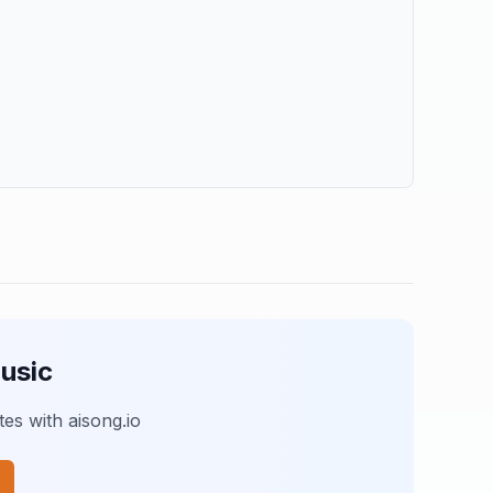
usic
es with aisong.io