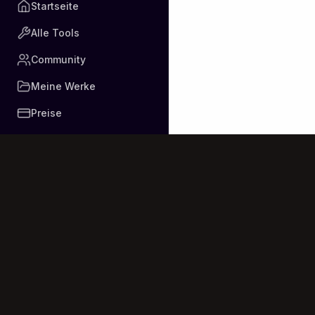
Startseite
Onde Deus vai m
Alle Tools
Community
Meine Werke
Preise