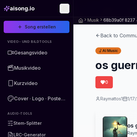
aisong.io
Musik
Song erstellen
Back to Commu
VIDEO- UND BILDTOOLS
AI Music
Gesangsvideo
os guer
Musikvideo
0
Kurzvideo
Cover · Logo · Poster · Bild
Raymattos1
1/17
AUDIO-TOOLS
Stem-Splitter
os 
Raym
LRC-Generator