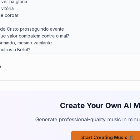
ver na glória

itória

e coroar

 de Cristo prosseguindo avante

ue valor combatem contra o mal?

ormindo, mesmo vacilante

tros a Belial?

om Cristo

avar

sto

ntrar

ver na glória

itória

Create Your Own AI M
e coroar

o vaciles, hoje Deus te chama

Generate professional-quality music in minut
ar ao lado do Senhor

 onde mais o fogo inflama

Start Creating Music 🎵
vil tentador
