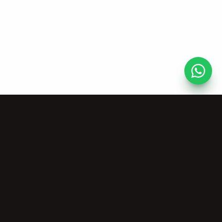
Ressourcen
Unternehmen
Kostenlose
Über uns
Musiktools
Preise
Community
Kommerzielle Lizenz