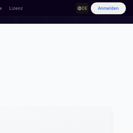
e
Lizenz
DE
Anmelden