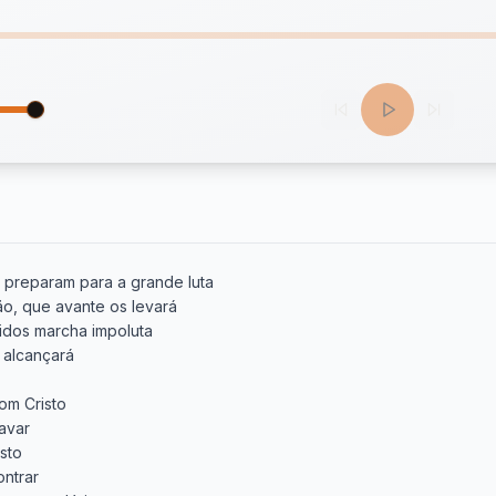
 preparam para a grande luta

ão, que avante os levará

midos marcha impoluta

 alcançará

om Cristo

avar

sto

ntrar
