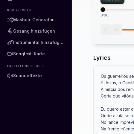
REMIX-TOOLS
0:00
Mashup-Generator
Gesang hinzufügen
Instrumental hinzufügen
Songtext-Karte
Lyrics
ERSTELLUNGSTOOLS
Soundeffekte
Os guerreiros se
É Jesus, o Capit
A milícia dos re
Certa que vitória
Eu quero estar c
Onde a luta se tr
No lance imprevi
Na frente m'enco