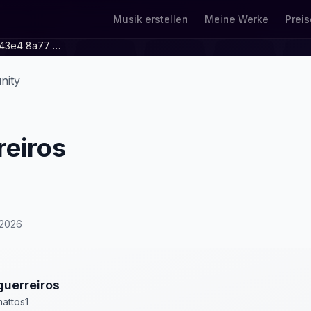
Musik erstellen
Meine Werke
Preis
68b39a0f 8237 43e4 8a77 74cb61083fb8
nity
reiros
/2026
guerreiros
attos1