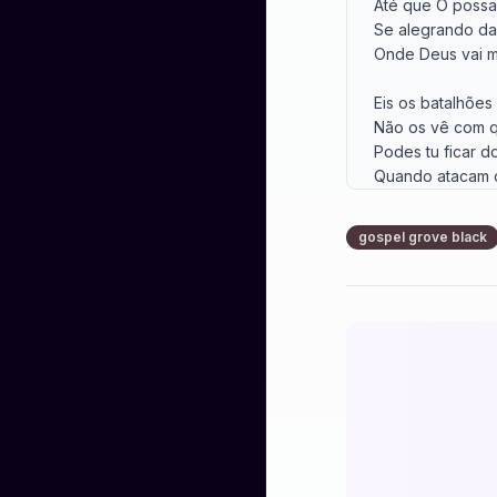
Até que O possa 
Se alegrando da v
Onde Deus vai m
Eis os batalhões
Não os vê com q
Podes tu ficar d
Quando atacam ou
Eu quero estar c
gospel grove black
Onde a luta se tr
No lance imprevi
Na frente m'enco
Até que O possa 
Se alegrando da v
Onde Deus vai m
Dá-te pressa, nã
Para vires pelej
Entra na batalha
E peleja contra o 