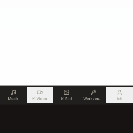
¡Toda la gloria sea para el Rey!

¡Exaltado sea Tu nombre otra vez!

Digno de honra, digno de loor,

eres el Cristo, mi Salvador.

¡Alza tus manos, ríndete a Él,

porque el Señor es por siempre fiel!

Solo a Ti, mi Rey...

Toda la gloria, Jesús.

Por siempre Amén.
Musik
KI Video
KI Bild
Werkzeuge
Ich