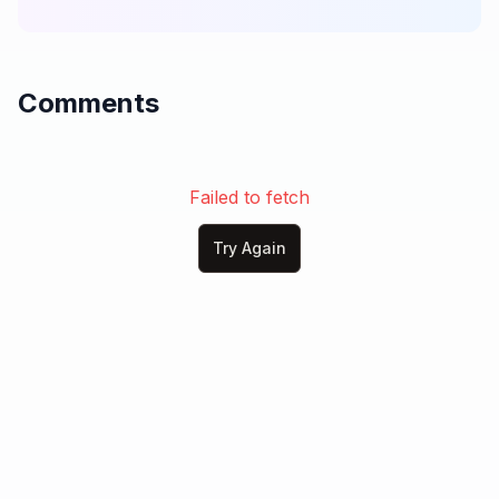
con alegría hoy proclamaré:

¡Que no hay nadie como Tú, Jesús!

¡Eres mi guía, eres mi luz!

Comments
¡Toda la gloria sea para el Rey!

¡Exaltado sea Tu nombre otra vez!

Digno de honra, digno de loor,

eres el Cristo, mi Salvador.

Failed to fetch
¡Alza tus manos, ríndete a Él,

porque el Señor es por siempre fiel!

Try Again
¡Te exaltamos, Jesús!

¡Santo, Santo, eres Señor!

¡Digno, Digno, mi Redentor!

El León de Judá, el Gran Yo Soy,

a Tus pies, mi Cristo, hoy me doy.

¡Santo, Santo, eres Señor!

¡Digno, Digno, mi Redentor!
