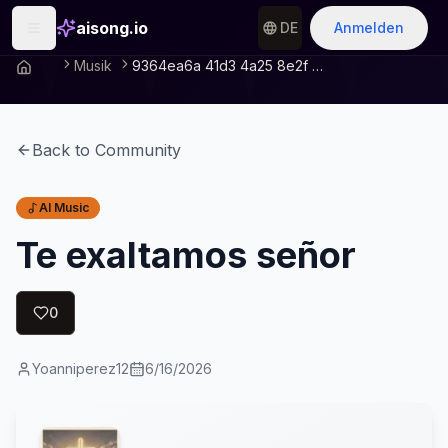
aisong.io
DE
Anmelden
Musik
9364ea6a 41d3 4a25 8e2f C8a3be8c9981
Back to Community
AI Music
Te exaltamos señor
0
Yoanniperez12
6/16/2026