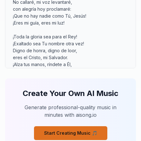
No callaré, mi voz levantaré,

con alegría hoy proclamaré:

¡Que no hay nadie como Tú, Jesús!

¡Eres mi guía, eres mi luz!

¡Toda la gloria sea para el Rey!

¡Exaltado sea Tu nombre otra vez!

Digno de honra, digno de loor,

eres el Cristo, mi Salvador.

¡Alza tus manos, ríndete a Él,

porque el Señor es por siempre fiel!

¡Te exaltamos, Jesús!

Create Your Own AI Music
Tu trono es firme, no se moverá,

Tu reino de justicia nunca pasará.

Ante Tu nombre toda rodilla se doblará,

Generate professional-quality music in
y toda lengua Tu señorío confesará.

minutes with aisong.io
Eres el Alfa, el Omega, el Final,

Tu amor por siempre es incondicional.

Start Creating Music 🎵
No callaré, mi voz levantaré,
