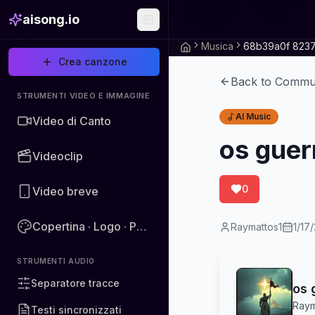
aisong.io
Musica
Crea canzone
Back to Commu
STRUMENTI VIDEO E IMMAGINE
AI Music
Video di Canto
os guer
Videoclip
0
Video breve
Copertina · Logo · Poster · Immagine
Raymattos1
1/17
STRUMENTI AUDIO
Separatore tracce
os 
Raym
Testi sincronizzati