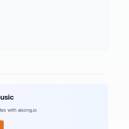
usic
es with aisong.io