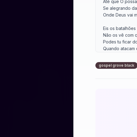
Até que O possa 
Se alegrando da v
Onde Deus vai m
Eis os batalhões
Não os vê com q
Podes tu ficar d
Quando atacam ou
Eu quero estar c
gospel grove black
Onde a luta se tr
No lance imprevi
Na frente m'enco
Até que O possa 
Se alegrando da v
Onde Deus vai m
Dá-te pressa, nã
Para vires pelej
Entra na batalha
E peleja contra o 