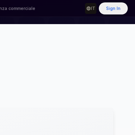
nza commerciale
IT
Sign In