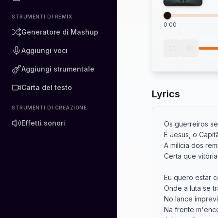
STRUMENTI DI REMIX
0:00
Generatore di Mashup
Aggiungi voci
Aggiungi strumentale
Carta del testo
Lyrics
STRUMENTI DI CREAZIONE
Effetti sonori
Os guerreiros se
É Jesus, o Capit
A milícia dos re
Certa que vitória
Eu quero estar c
Onde a luta se tr
No lance imprevi
Na frente m'enco