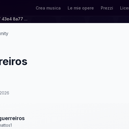
Crea musica
Le mie opere
Prezzi
Lice
68b39a0f 8237 43e4 8a77 74cb61083fb8
nity
reiros
/2026
guerreiros
attos1