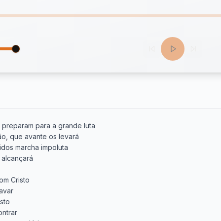
 preparam para a grande luta

ão, que avante os levará

midos marcha impoluta

 alcançará

om Cristo

avar

sto

ntrar
