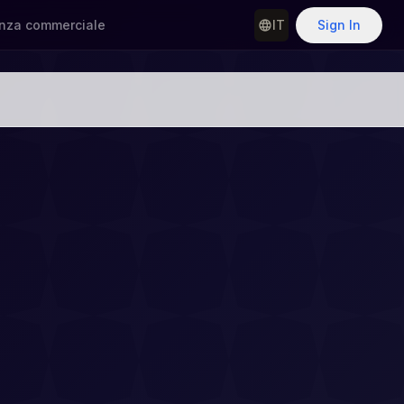
nza commerciale
IT
Sign In