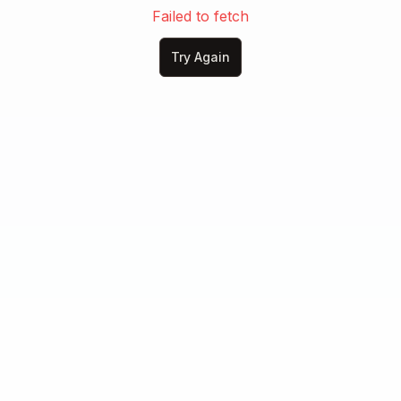
Ci chiamiamo piano

Failed to fetch
E poi ridiamo forte

Try Again
Sotto gli ombrelloni

Sotto gli ombrelloni

Se è uno scherzo per loro

Per noi è il nostro nome

[Bridge]

Poi il vento cambia direzione

E restiamo solo io e te

Le voci fanno confusione

Ma io vedo solo te

Se il mondo fa rumore

Noi balliamo qui così

Due ragazzi, un battito

E il resto va via da sé

[Chorus]
