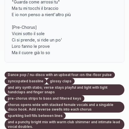
"Guarda come arrossi tu"

Ma tu mi tocchi il braccio

E io non penso a nient'altro più

[Pre-Chorus]

Vicini sotto il sole

Ci si prende, si ride un po'

Loro fanno le prove

Ma il cuore già lo so

[Chorus]

Sotto gli ombrelloni

Dance pop / nu-disco with an upbeat four-on-the-floor pulse
Sotto gli ombrelloni

syncopated bassline
glossy claps
Ci chiamiamo piano

and airy synth stabs; verse stays playful and light with tight
E poi ridiamo forte

handclaps and finger snaps
pre-chorus strips to bass and filtered keys
Sotto gli ombrelloni

chorus opens wide with stacked female vocals and a singable
disco hook. Add reverse swells into each chorus
Sotto gli ombrelloni

sparkling bell fills between lines
Se è uno scherzo per loro

and a punchy bright mix with warm club shimmer and intimate lead
Per noi è il nostro nome

vocal doubles.