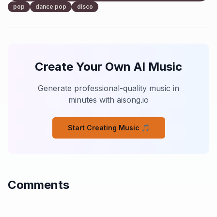
pop
dance pop
disco
[Verse 2]

Hai la sabbia nei capelli

Io ti guardo senza farlo vedere

Loro urlano i nostri nomi

Per farci arrossire e cadere

Create Your Own AI Music
Ma tu fai quel mezzo sorriso

E mi fai perder la pazienza

Generate professional-quality music in
Tra i secchi e le granatine

minutes with aisong.io
Nasce questa strana evidenza

[Pre-Chorus]

Start Creating Music 🎵
Vicini sotto il sole

Ci si prende, si ride un po'

Loro fanno le prove

Ma il cuore già lo so

Comments
[Chorus]

Sotto gli ombrelloni

Sotto gli ombrelloni
