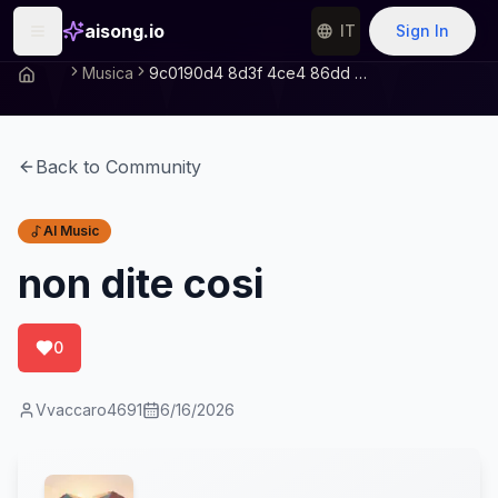
aisong.io
IT
Sign In
Musica
9c0190d4 8d3f 4ce4 86dd Eed9ebc7afc1
Back to Community
AI Music
non dite cosi
0
Vvaccaro4691
6/16/2026