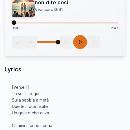
non dite cosi
Vvaccaro4691
0:00
2:47
Lyrics
[Verse 1]

Tu sei lì, io qui

Sulla sabbia a metà

Due teli, due risate

Un gelato che ci va

Gli amici fanno scena
