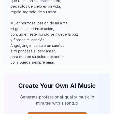
que Dios con sus manos creó,

pedacitos de cielo en mi vida,

regalo sagrado de su amor.

Mujer hermosa, pasión de mi alma,

mi gran luz, mi inspiración,

contigo en este mundo se mueve la paz

y florece mi canción.

Ángel, ángel, cántale en sueños

a mi princesa al descansar,

para que en su dulce despertar

yo la pueda siempre amar.

Y en los tiempos de silencio y pensar,

cuando el alma quiere recordar,

Create Your Own AI Music
guardo tu nombre como un tesoro

que el tiempo no podrá borrar.

Porque el amor que Dios nos entrega

Generate professional-quality music in
vive eterno en el corazón,

minutes with aisong.io
como amapolas y jazmines

que florecen con devoción
