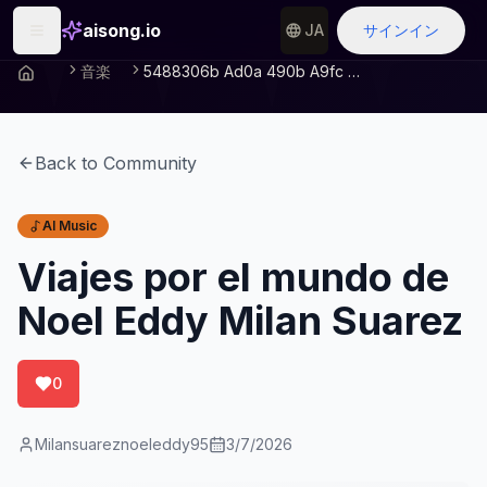
aisong.io
JA
サインイン
音楽
5488306b Ad0a 490b A9fc A322e1028c7d
Back to Community
AI Music
Viajes por el mundo de
Noel Eddy Milan Suarez
0
Milansuareznoeleddy95
3/7/2026