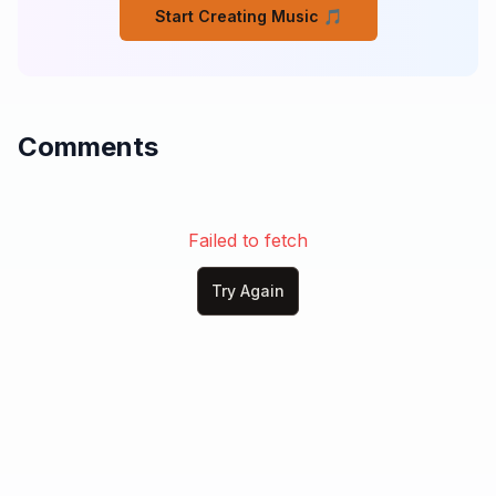
Start Creating Music 🎵
Mujer hermosa, pasión de mi alma,

mi gran luz, mi inspiración,

contigo en este mundo se mueve la paz

y vive eterna esta canción.

Comments
Ángel, ángel, cuida sus sueños,

déjala en la luz caminar,

para que en cada amanecer

yo la pueda siempre amar.
Failed to fetch
Try Again