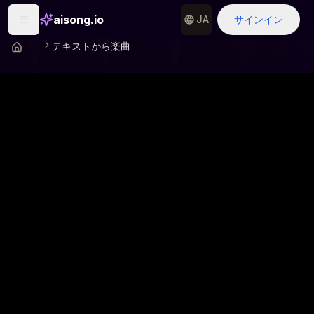
aisong.io
JA
サインイン
テキストから楽曲