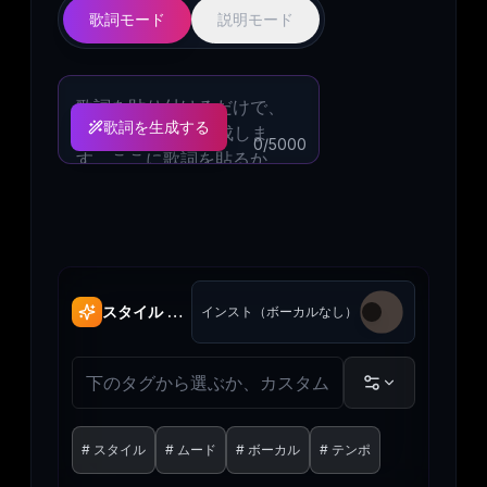
歌詞モード
説明モード
歌詞を生成する
0
/5000
スタイル & ジャンル
インスト（ボーカルなし）
#
スタイル
#
ムード
#
ボーカル
#
テンポ