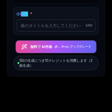
*
曲名
0
/80
無料で AI作曲
→
Proにアップグレード
1回の生成につき10クレジットを消費します（2
曲生成）