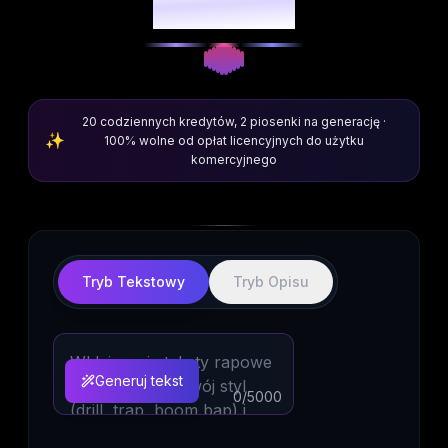
Rap z Tekstu
20 codziennych kredytów, 2 piosenki na generację ·
✨
100% wolne od opłat licencyjnych do użytku
komercyjnego
Tryb Tekstowy
Tryb Opisu
Generuj tekst
0
/5000