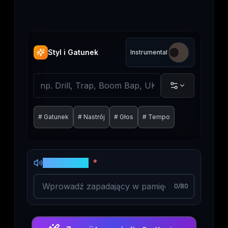
Styl i Gatunek
Instrumental
#
Gatunek
#
Nastrój
#
Głos
#
Tempo
*
Tytuł Utworu
0
/80