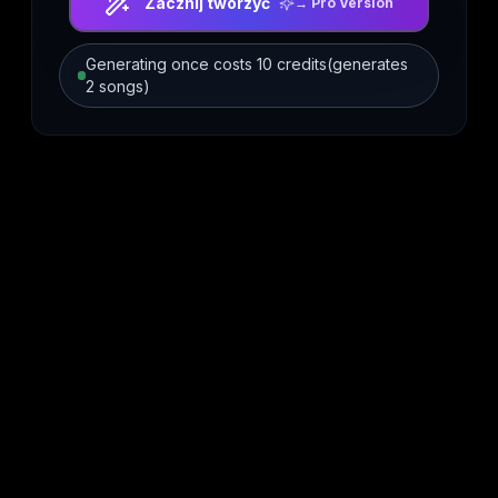
Zacznij tworzyć
→
Pro Version
Generating once costs 10 credits(generates
2 songs)