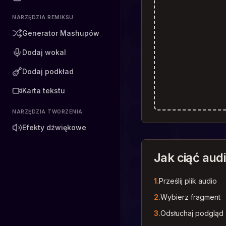
NARZĘDZIA REMIKSU
Generator Mashupów
Dodaj wokal
Dodaj podkład
Karta tekstu
NARZĘDZIA TWORZENIA
Efekty dźwiękowe
Jak ciąć aud
1.
Prześlij plik audio
2.
Wybierz fragment
3.
Odsłuchaj podgląd