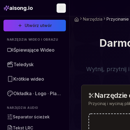
aisong.io
Narzędzia
Przycinanie
Utwórz utwór
Darmo
NARZĘDZIA WIDEO I OBRAZU
Śpiewające Wideo
Teledysk
Wytnij, przytni
Krótkie wideo
Okładka · Logo · Plakat · Obraz
Narzędzie 
Przycinaj i wycinaj p
NARZĘDZIA AUDIO
Separator ścieżek
Tekst LRC