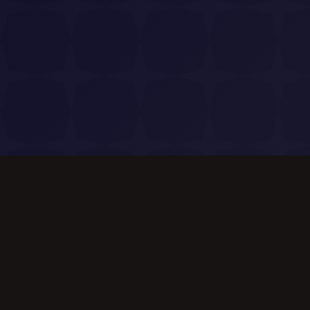
Produkt
Generator Muzyki AI
Edytor Piosenek AI
Tekst na Piosenkę