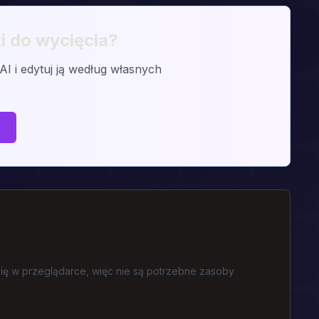
i do wycięcia?
 i edytuj ją według własnych
ię w przeglądarce, więc nie są potrzebne zasoby