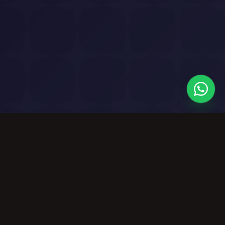
Zasoby
Firma
Darmowe Narzędzia
O Nas
Muzyczne
Cennik
Społeczność
Licencja Komercyjna