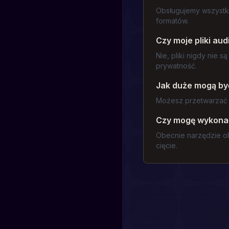
Obsługujemy wszystk
formatów.
Czy moje pliki aud
Nie, pliki nigdy nie
prywatność.
Jak duże mogą być
Możesz przetwarzać pl
Czy mogę wykonać
Obecnie narzędzie ob
cięcie.