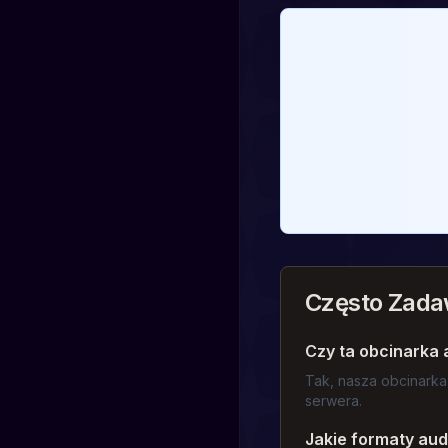
Często Zada
Czy ta obcinarka 
Tak, nasza obcinarka
serwera.
Jakie formaty aud