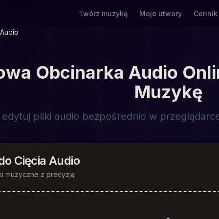
Twórz muzykę
Moje utwory
Cennik
 Audio
wa Obcinarka Audio Online
Muzykę
j i edytuj pliki audio bezpośrednio w przegląda
do Cięcia Audio
liki muzyczne z precyzją