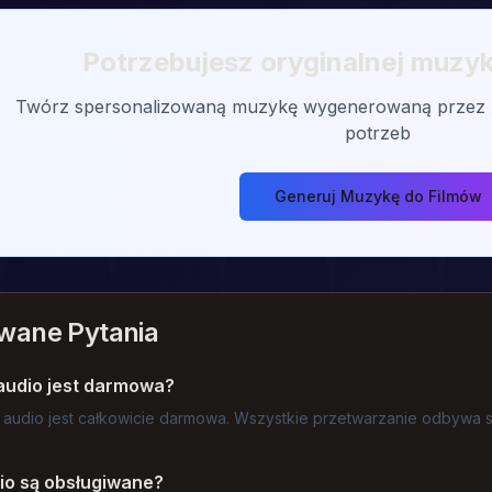
Potrzebujesz oryginalnej muzyk
Twórz spersonalizowaną muzykę wygenerowaną przez AI
potrzeb
Generuj Muzykę do Filmów
wane Pytania
audio jest darmowa?
 audio jest całkowicie darmowa. Wszystkie przetwarzanie odbywa s
io są obsługiwane?