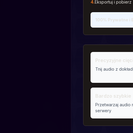
4.
Eksportuj i pobierz
100% Prywatne i 
Precyzyjne cięc
Tnij audio z dokła
Bardzo szybkie
Przetwarzaj audio 
serwery