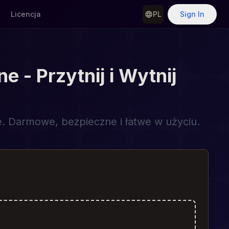
Licencja
PL
Sign In
 - Przytnij i Wytnij
rce. Darmowe, bezpieczne i łatwe w użyciu.