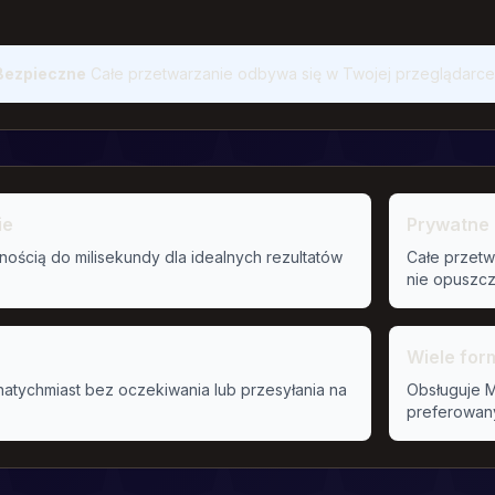
Bezpieczne
Całe przetwarzanie odbywa się w Twojej przeglądarce. 
ie
Prywatne 
dnością do milisekundy dla idealnych rezultatów
Całe przetw
nie opuszcz
Wiele fo
natychmiast bez oczekiwania lub przesyłania na
Obsługuje M
preferowan