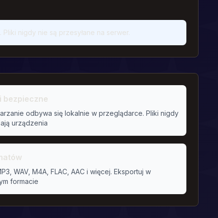
Pliki nigdy nie są przesyłane na serwer.
i bezpieczne
arzanie odbywa się lokalnie w przeglądarce. Pliki nigdy
ają urządzenia
rmatów
P3, WAV, M4A, FLAC, AAC i więcej. Eksportuj w
ym formacie