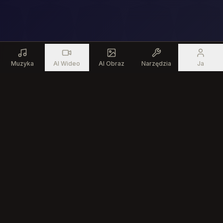
Muzyka
AI Wideo
AI Obraz
Narzędzia
Ja
Produkt
Zasoby
Generator Muzyki AI
Darmowe Narzędzia
Muzyczne
Edytor Piosenek AI
Społeczność
Tekst na Piosenkę
Kreator Muzyki AI