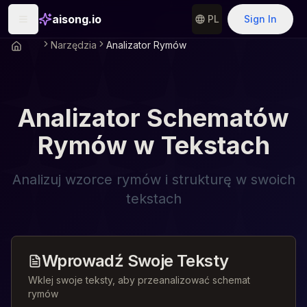
aisong.io
PL
Sign In
Narzędzia
Analizator Rymów
Analizator Schematów
Rymów w Tekstach
Analizuj wzorce rymów i strukturę w swoich
tekstach
Wprowadź Swoje Teksty
Wklej swoje teksty, aby przeanalizować schemat
rymów