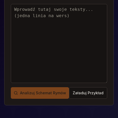
Analizuj Schemat Rymów
Załaduj Przykład