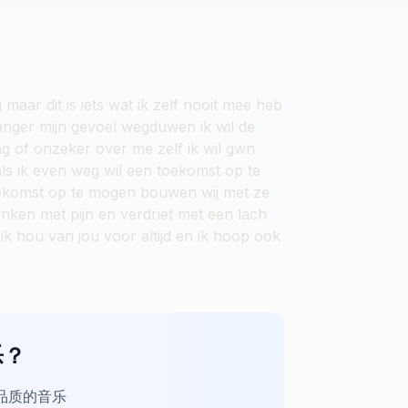
aar dit is iets wat ik zelf nooit mee heb
langer mijn gevoel wegduwen ik wil de
g of onzeker over me zelf ik wil gwn
als ik even weg wil een toekomst op te
ekomst op te mogen bouwen wij met ze
e denken met pijn en verdriet met een lach
k hou van jou voor altijd en ik hoop ook
乐？
业品质的音乐