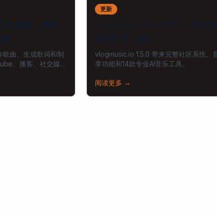
更新
音乐生成器：在线
vlogmusic.io v1.5.0 — 社
翻唱
音乐分享上线
快速创作歌曲、生成歌词和制
vlogmusic.io 1.5.0 带来完整社区系统
Tube、播客、社交媒
享功能和14款专业AI音乐工具。
阅读更多
→