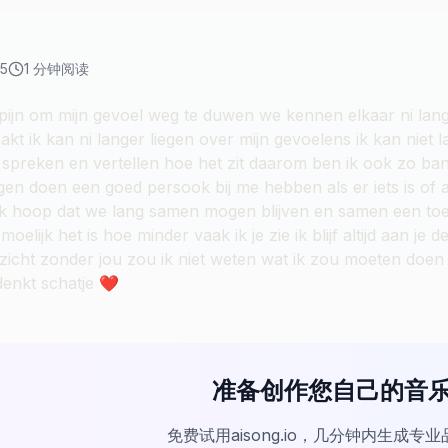
25
1
分钟阅读
pijn om mijn gevoel weg te duwen we kennen elkaar ni lang m
t ik kan ni langer liegen over mijn gevoelens ik kan niet 
spreken en vertellen hoe het zit daarom ben ik ook zo ban
gen doen een goed persook bij me hebben als er iets is of 
k hoop dat we lang samen mogen blijven en samen een to
moelijk het is hoe minder vaak ik je zie ik blijf altijd aan j
icht zonder jou zou ik niet weten wat ik zou moeten doen i
 denkt schatje ❤️
准备创作您自己的音
免费试用aisong.io，几分钟内生成专