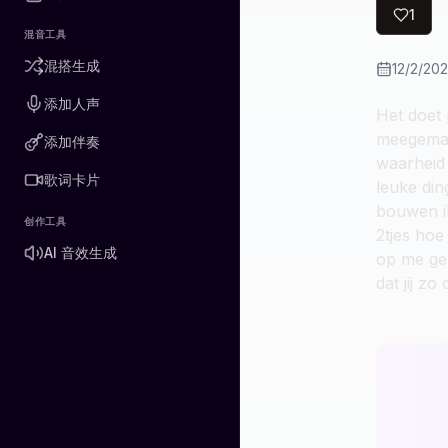
1
混音工具
混搭生成
12/2/20
添加人声
Het doet 
meegemaak
添加伴奏
waarheid 
歌词卡片
leuke din
bouwen i
创作工具
2tjes hoe 
AI 音效生成
op me gez
dat jij zo