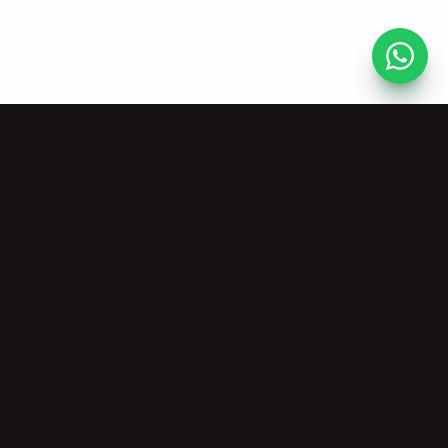
资源
关于我们
乐生成器
免费音乐工具
关于我们
曲编辑器
创作者社区
价格方案
歌曲
商业授权
乐创作工具
唱生成器
隐私政策
服务条款
许可证验证