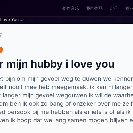
创作音乐
我的作品
定价
商
Voor Mijn Hubby I Love You Mip0bz67
客
 mijn hubby i love you
t pijn om mijn gevoel weg te duwen we kennen el
zelf nooit mee heb meegemaakt ik kan ni langer 
t langer mijn gevoel wegduwen ik wil de waarhe
rom ben ik ook zo bang of onzeker over me zelf
d persook bij me hebben als er iets is of als 
wen ik hoop dat we lang samen mogen blijven 