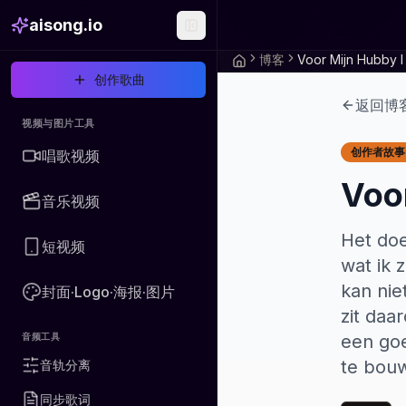
aisong.io
博客
创作歌曲
返回博
视频与图片工具
创作者故事
唱歌视频
Voor
音乐视频
Het doe
短视频
wat ik 
kan nie
封面·Logo·海报·图片
zit daa
音频工具
een goe
te bou
音轨分离
同步歌词