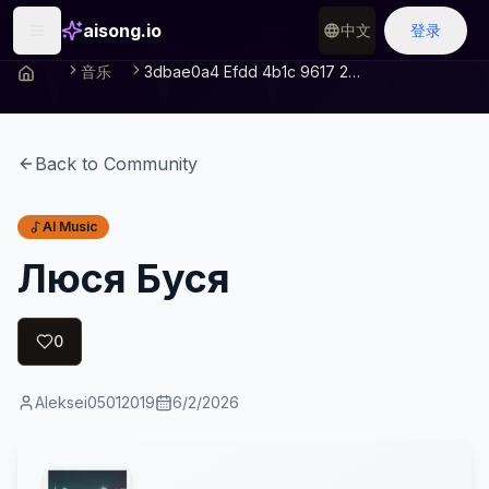
aisong.io
中文
登录
音乐
3dbae0a4 Efdd 4b1c 9617 2c1da4580383
Back to Community
AI Music
Люся Буся
0
Aleksei05012019
6/2/2026