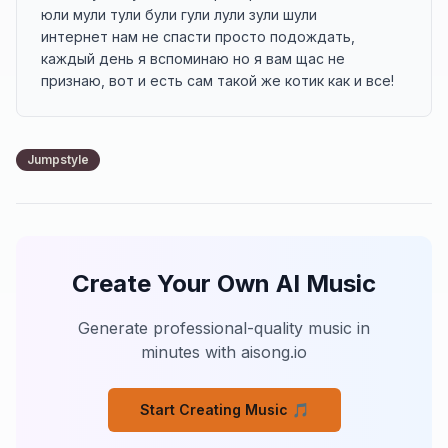
юли мули тули були гули лули зули шули

интернет нам не спасти просто подождать, 

каждый день я вспоминаю но я вам щас не 
признаю, вот и есть сам такой же котик как и все!
Jumpstyle
Create Your Own AI Music
Generate professional-quality music in
minutes with aisong.io
Start Creating Music 🎵