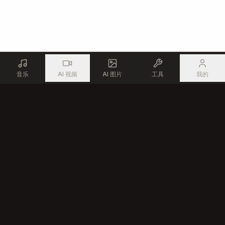
Te amei sem medo

Te amei com todo amor

Mesmo em silêncio, mesmo no longe

Te amei com todo amor

E isso eu carrego

Te amei com todo amor

No que ficou de nós, eu não me esconde
音乐
AI 视频
AI 图片
工具
我的
使用先进的AI技术，为每一位创作者生成专业音乐
产品
资源
AI 音乐生成器
免费音乐工具
AI 歌曲编辑器
创作者社区