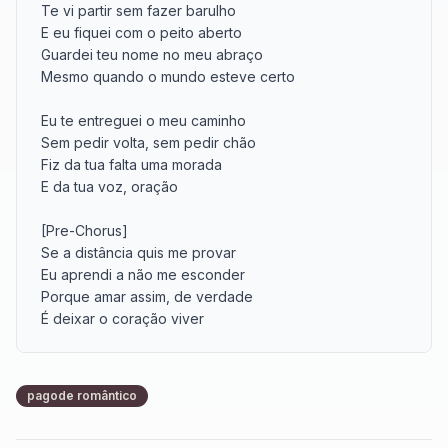
Te vi partir sem fazer barulho

E eu fiquei com o peito aberto

Guardei teu nome no meu abraço

Mesmo quando o mundo esteve certo

Eu te entreguei o meu caminho

Sem pedir volta, sem pedir chão

Fiz da tua falta uma morada

E da tua voz, oração

[Pre-Chorus]

Se a distância quis me provar

Eu aprendi a não me esconder

Porque amar assim, de verdade

É deixar o coração viver

[Chorus]

Te amei com todo amor

pagode romântico
Te amei sem medo

Te amei com todo amor
