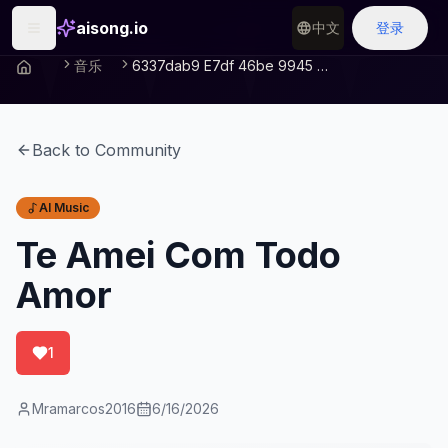
aisong.io
中文
登录
音乐
6337dab9 E7df 46be 9945 Afa2c2ffa67a
Back to Community
AI Music
Te Amei Com Todo
Amor
1
Mramarcos2016
6/16/2026