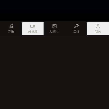
音乐
AI 视频
AI 图片
工具
我的
使用先进的AI技术，为每一位创作者生成专业音乐
产品
资源
AI 音乐生成器
免费音乐工具
AI 歌曲编辑器
创作者社区
文本转歌曲