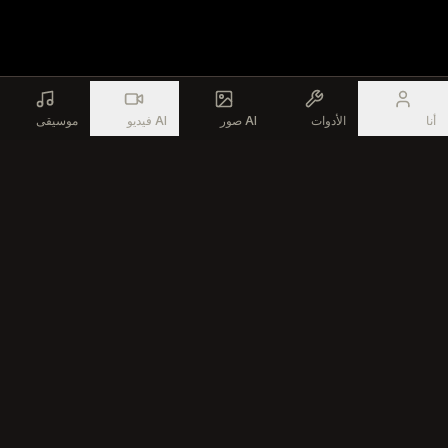
أنا
الأدوات
صور AI
فيديو AI
موسيقى
موسيقاك بالذكاء الاصطناعي آمنة على جميع
المنصات
كل مقطع موسيقي من صانع الموسيقى بالذكاء الاصطناعي يأتي مع
ترخيص تجاري كامل. انشر واربح ووزع على أي منصة — بدون مخاطر
حقوق نشر.