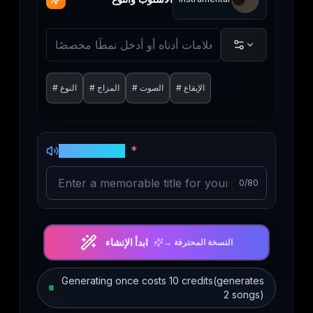
الإيقاع
#
الصوت
#
المزاج
#
النوع
#
*
عنوان الموسيقى
0
/80
ابدأ الإنشاء
النسخة المحترفة
→
Generating once costs 10 credits(generates
2 songs)