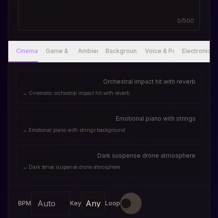
0
/500
Cinematic
Game & SFX
Ambient
Background Music
Voice & Podcast
Electronic &
Orchestral impact hit with reverb
→
Cinematic orchestral impact hit with reverb
Emotional piano with strings
→
Emotional piano with strings background
Dark suspense drone atmosphere
→
Dark tense suspense drone atmosphere
BPM
Key
Loop