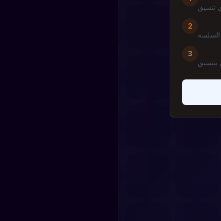
2
 السلسة
3