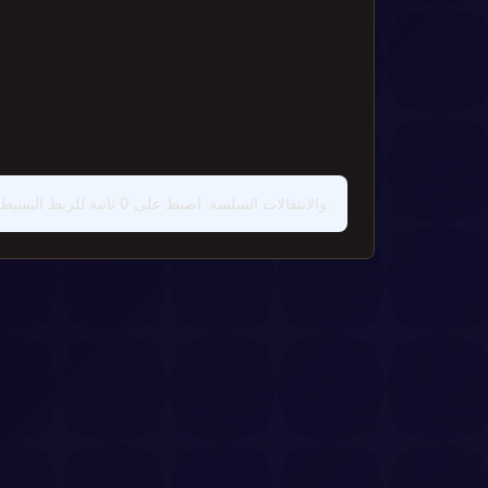
استخدم الانتقال التدريجي لمزيج DJ والانتقالات السلسة. اضبط على 0 ثانية للربط البسيط بدون تداخل.