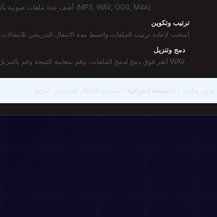
أضف عدة ملفات صوتية بأي تنسيق (MP3, WAV, OGG, M4A)
ترتيب وتكوين
اسحب لإعادة ترتيب الملفات واضبط مدة الانتقال التدريجي للانتقالات
دمج وتنزيل
انقر فوق دمج لدمج الملفات، وقم بمعاينة النتيجة وقم بالتنزيل بتنسيق WAV
نصيحة احترافية
: