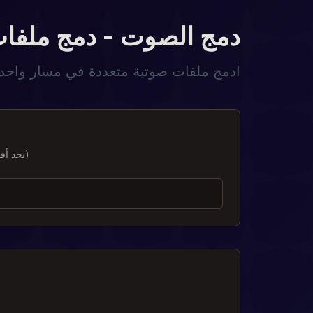
دمج الصوت - دمج ملفات
ادمج ملفات صوتية متعددة في مسار واحد 
قم بتحميل ملفات صوتية متعددة بتنسيق MP3 أو WAV أو OGG (بحد أقصى 50 ميجابايت لكل ملف)