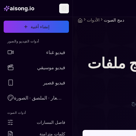
aisong.io
دمج الصوت
الأدوات
إنشاء أغنية
أدوات الفيديو والصور
فيديو غناء
والصوت عبر
فيديو موسيقي
فيديو قصير
الغلاف · الشعار · الملصق · الصورة
 مجاني
أدوات الصوت
فاصل المسارات
كلمات متزامنة