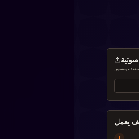
صوتية
ف يعمل
1