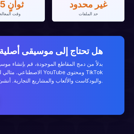
غير محدود
<5 ثوانٍ
حد الملفات
وقت المعالج
هل تحتاج إلى موسيقى أصلية 
بدلاً من دمج المقاطع الموجودة، قم بإنشاء موسي
الاصطناعي. مثالي لمنشئي
والبودكاست والألعاب والمشاريع التجارية. أنشئ مقاطع غير محدودة بأي نمط - لا حاجة للإسناد.