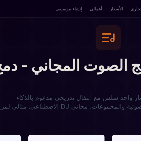
تجاري
الأسعار
أعمالي
إنشاء موسيقى
الصوت المجاني - دمج ملفات MP3 
ر واحد سلس مع انتقال تدريجي مدعوم بالذكاء
الاصطناعي. مثالي لمزيج DJ وتحرير البودكاست ودمج الكتب الصوتية والمجموعات.