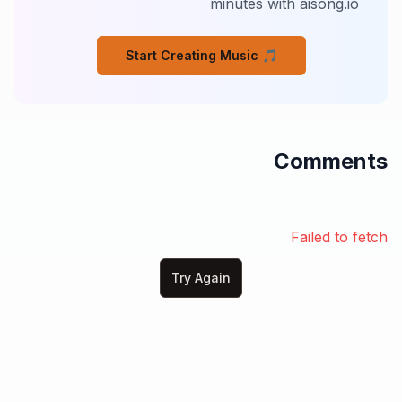
minutes with aisong.io
L’énergie… c’est toi

[Couplet 2]

Start Creating Music 🎵
Ils disent poison pour te guérir

Te rendent malade pour mieux te servir

Bruits, fréquences, écrans, signaux

Trop de lumière pour voir le halo

Ton mental ment, ton ego divise

Comments
Te fait croire que l’autre te méprise

Mais si l’humanité vibrait à l’unisson

Le système tomberait sans condition

Ils montrent les signes en pleine lumière

Symboles cachés mais jamais mystères

Failed to fetch
Ils rient pendant que tu comptes l’argent

Pendant que tu cherches le pouvoir apparent

Try Again
Mais le vrai pacte c’est l’oubli

L’oubli de qui tu es vraiment ici

Une conscience dans la matière

Un champ vibrant dans l’univers

[Pont – plus calme, presque méditatif]

D comme Définition
