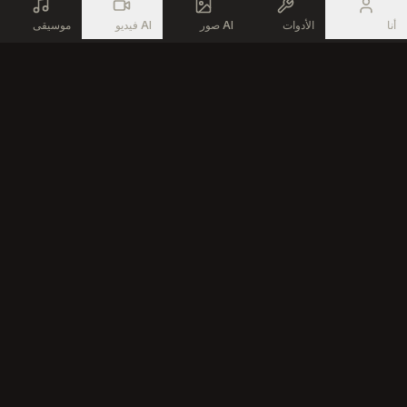
Mais l’être intérieur… ne meurt jamais.
أنا
الأدوات
صور AI
فيديو AI
موسيقى
Generate professional music with advanced AI technology for
every creator
الموارد
المنتج
أدوات موسيقية مجانية
مولد الموسيقى بالذكاء الاصطناعي
المجتمع
محرر الأغاني بالذكاء الاصطناعي
تحويل النص إلى أغنية
منشئ الموسيقى بالذكاء الاصطناعي
مولد راب بالذكاء الاصطناعي
الشركة