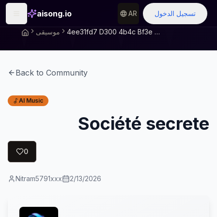
aisong.io
تسجيل الدخول
AR
4ee31fd7 D300 4b4c Bf3e 0f96429321b8
موسيقى
Back to Community
AI Music
Société secrete
0
Nitram5791xxx
2/13/2026