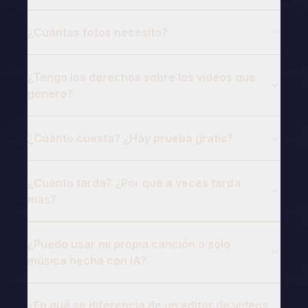
¿Cuántas fotos necesito?
¿Tengo los derechos sobre los videos que
genero?
¿Cuánto cuesta? ¿Hay prueba gratis?
¿Cuánto tarda? ¿Por qué a veces tarda
más?
¿Puedo usar mi propia canción o solo
música hecha con IA?
¿En qué se diferencia de un editor de videos