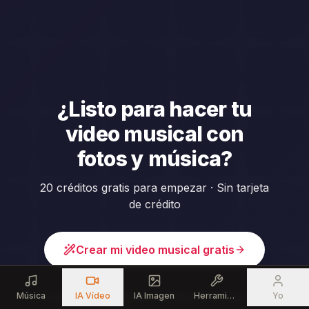
¿Listo para hacer tu
video musical con
fotos y música?
20 créditos gratis para empezar · Sin tarjeta
de crédito
Crear mi video musical gratis
Música
O explora todas las herramientas de IA musical →
IA Vídeo
IA Imagen
Herramientas
Yo