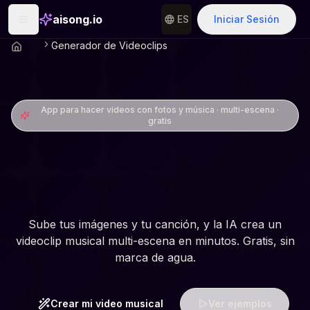
aisong.io
ES
Iniciar Sesión
Generador de Videoclips
App para hacer videos con fotos y música · multi-escena ·
gratis
Hacer un videoclip con
fotos
Sube tus imágenes y tu canción, y la IA crea un
videoclip musical multi-escena en minutos. Gratis, sin
marca de agua.
Crear mi video musical
Ver ejemplos