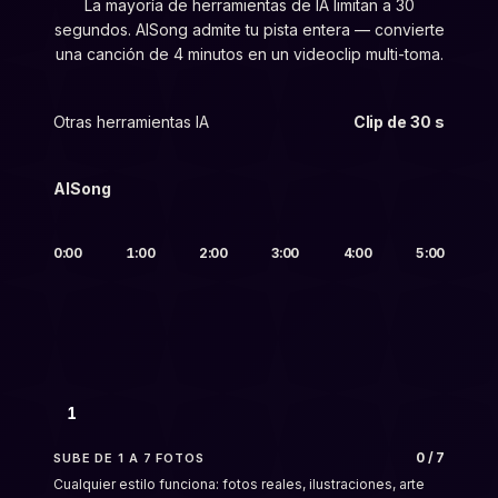
La mayoría de herramientas de IA limitan a 30
segundos. AISong admite tu pista entera — convierte
una canción de 4 minutos en un videoclip multi-toma.
Otras herramientas IA
Clip de 30 s
AISong
Hasta 5 min
0:00
1:00
2:00
3:00
4:00
5:00
1
0
/
7
SUBE DE 1 A 7 FOTOS
Cualquier estilo funciona: fotos reales, ilustraciones, arte