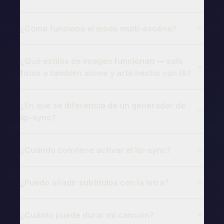
¿Cómo funciona el modo multi-escena?
¿Qué estilos de imagen funcionan — solo
fotos o también anime y arte hecho con IA?
¿En qué se diferencia de un generador de
lip-sync?
¿Cuándo conviene activar el lip-sync?
¿Puedo añadir subtítulos con la letra?
¿Cuánto puede durar mi canción?