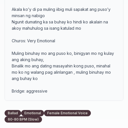
Akala ko’y di pa muling iibig muli sapakat ang puso’y 
minsan ng nabigo 

Ngunit dumating ka sa buhay ko hindi ko akalain na 
akoy mahuhulog sa isang katulad mo

Churos: Very Emotional 

Muling binuhay mo ang puso ko, binigyan mo ng kulay 
ang aking buhay,

Binalik mo ang dating masayahin kong puso, minahal 
mo ko ng walang pag alinlangan , muling binuhay mo 
ang buhay ko

Bridge: aggressive 

Mahal na mahal kita at alam kong mahal mo ako sana 
itoy hindi magbabago pangako kong hindi kita iiwan 
Ballad
Emotional
Female Emotional Voice
hanggang sa dulo 

60-80 BPM (Slow)