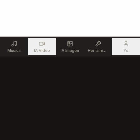
Música
IA Vídeo
IA Imagen
Herramientas
Yo
Producto
Recursos
Generador de Música IA
Herramientas Musicales
Editor de Canciones IA
Comunidad