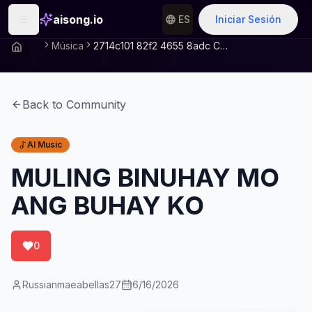
aisong.io
ES
Iniciar Sesión
Música
2714c101 82f2 4655 8adc C76ac425008f
Back to Community
AI Music
MULING BINUHAY MO
ANG BUHAY KO
0
Russianmaeabellas27
6/16/2026