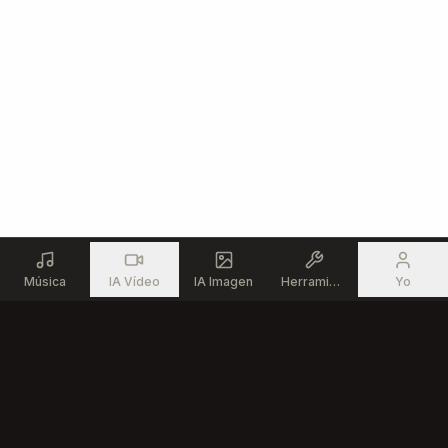
Agar kelak saat zaman berganti

Orang Bali tetap menjadi pemilik masa depan Bali

Bridge

Jika dunia datang mengetuk pintu

Bukalah dengan percaya diri

Jangan takut pada perubahan

Namun jangan menyerahkan kendali

Música
Biarkan modal datang

IA Vídeo
IA Imagen
Herramientas
Yo
Biarkan ilmu mengalir

Namun akar harus tetap tumbuh

Di tanah tempat kita berdiri

[Guitar Solo]

[Emotional soaring guitar solo]
