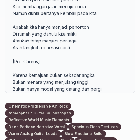
Kita membangun jalan menuju dunia

Namun dunia bertanya kembali pada kita

Apakah kita hanya menjadi penonton

Di rumah yang dahulu kita miliki

Ataukah tetap menjadi penjaga

Arah langkah generasi nanti

[Pre-Chorus]

Karena kemajuan bukan sekadar angka

Bukan menara yang menjulang tinggi

Bukan hanya modal yang datang dan pergi

Tetapi siapa yang berdiri tegak di sini

Cinematic Progressive Art Rock
Chorus

Atmospheric Guitar Soundscapes
Reflective World Music Elements
Bagaimana agar kita tetap memiliki

Deep Baritone Narrative Vocal
Spacious Piano Textures
Masa depan yang sedang kita bangun hari ini

Warm Analog Guitar Leads
Slow Emotional Build