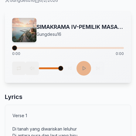
Gungdesu16
6/2/2026
SIMAKRAMA IV-PEMILIK MASA DEPAN BALI
Gungdesu16
0:00
0:00
Lyrics
Verse 1

Di tanah yang diwariskan leluhur

Di antara pura dan laut yang biru
