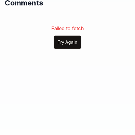
Comments
Tetapi penulis arah sejarah ini

[Pre-Chorus 2]

Karena tanah bisa dijual sekali

Failed to fetch
Namun ilmu akan hidup berkali-kali

Try Again
Karena warisan terbesar leluhur

Bukan hanya sawah

Tetapi keberanian berpikir jauh

Chorus

Bagaimana agar kita tetap memiliki

Masa depan yang sedang kita bangun hari ini

Bali bukan hanya tempat berdiri

Bali harus menjadi tempat kembali

Bagi mimpi-mimpi anak negeri

Bagi ilmu dan harga diri
