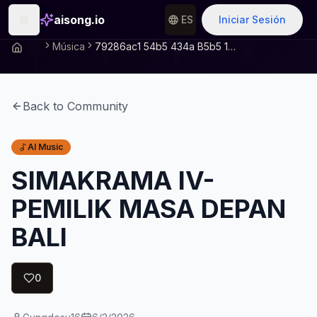
aisong.io
ES
Iniciar Sesión
Música
79286ac1 54b5 434a B5b5 10e8b0b0b466
Back to Community
AI Music
SIMAKRAMA IV-
PEMILIK MASA DEPAN
BALI
0