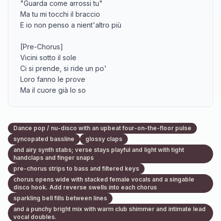
"Guarda come arrossi tu"

Ma tu mi tocchi il braccio

E io non penso a nient'altro più

[Pre-Chorus]

Vicini sotto il sole

Ci si prende, si ride un po'

Loro fanno le prove

Ma il cuore già lo so

[Chorus]

Sotto gli ombrelloni

Dance pop / nu-disco with an upbeat four-on-the-floor pulse
Sotto gli ombrelloni

syncopated bassline
glossy claps
Ci chiamiamo piano

and airy synth stabs; verse stays playful and light with tight
E poi ridiamo forte

handclaps and finger snaps
pre-chorus strips to bass and filtered keys
Sotto gli ombrelloni

chorus opens wide with stacked female vocals and a singable
disco hook. Add reverse swells into each chorus
Sotto gli ombrelloni

sparkling bell fills between lines
Se è uno scherzo per loro

and a punchy bright mix with warm club shimmer and intimate lead
Per noi è il nostro nome

vocal doubles.