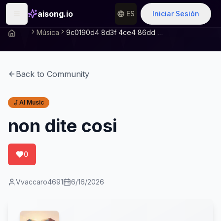
aisong.io
ES
Iniciar Sesión
Música
9c0190d4 8d3f 4ce4 86dd Eed9ebc7afc1
Back to Community
AI Music
non dite cosi
0
Vvaccaro4691
6/16/2026