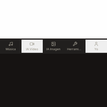
Sotto gli ombrelloni

Sotto gli ombrelloni

Ci chiamiamo piano

E poi ridiamo forte

Sotto gli ombrelloni

Sotto gli ombrelloni

Se è uno scherzo per loro

Per noi è il nostro nome

Música
IA Vídeo
IA Imagen
Herramientas
Yo
[Outro]

Sotto gli ombrelloni

Sotto gli ombrelloni

Tu sei qui, io sono qui
Producto
Recursos