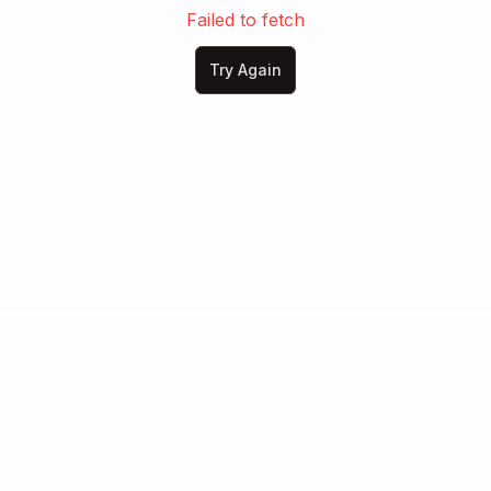
Ci chiamiamo piano

Failed to fetch
E poi ridiamo forte

Try Again
Sotto gli ombrelloni

Sotto gli ombrelloni

Se è uno scherzo per loro

Per noi è il nostro nome

[Bridge]

Poi il vento cambia direzione

E restiamo solo io e te

Le voci fanno confusione

Ma io vedo solo te

Se il mondo fa rumore

Noi balliamo qui così

Due ragazzi, un battito

E il resto va via da sé

[Chorus]
