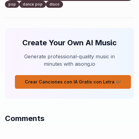
pop
dance pop
disco
[Verse 2]

Hai la sabbia nei capelli

Io ti guardo senza farlo vedere

Loro urlano i nostri nomi

Per farci arrossire e cadere

Create Your Own AI Music
Ma tu fai quel mezzo sorriso

E mi fai perder la pazienza

Generate professional-quality music in
Tra i secchi e le granatine

minutes with aisong.io
Nasce questa strana evidenza

[Pre-Chorus]

Crear Canciones con IA Gratis con Letra 🎶
Vicini sotto il sole

Ci si prende, si ride un po'

Loro fanno le prove

Ma il cuore già lo so

Comments
[Chorus]

Sotto gli ombrelloni

Sotto gli ombrelloni
