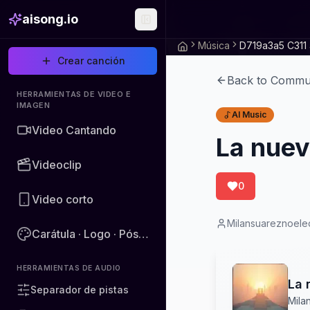
aisong.io
Música
Crear canción
Back to Commu
HERRAMIENTAS DE VIDEO E
IMAGEN
AI Music
Video Cantando
La nuev
Videoclip
0
Video corto
Milansuareznoel
Carátula · Logo · Póster · Imagen
HERRAMIENTAS DE AUDIO
La 
Separador de pistas
Mila