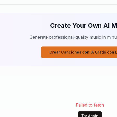
Create Your Own AI M
Generate professional-quality music in minut
Crear Canciones con IA Gratis con L
Failed to fetch
Try Again