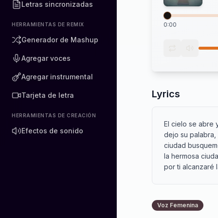
Letras sincronizadas
0:00
HERRAMIENTAS DE REMIX
Generador de Mashup
Agregar voces
Agregar instrumental
Lyrics
Tarjeta de letra
HERRAMIENTAS DE CREACIÓN
El cielo se abre
Efectos de sonido
dejo su palabra, 
ciudad busquemos
la hermosa ciuda
por ti alcanzaré 
Voz Femenina