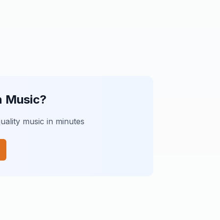
n Music?
uality music in minutes