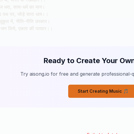
रज धरा, सत्य-धर्म का मान।
ढ़ पथ पर, जोड़े सारा धाम।।
रघुकुल में, नीति-नीति उपकार।
-जन लिये, एकता की पतवार।।
Ready to Create Your Ow
Try aisong.io for free and generate professional-q
Start Creating Music
🎵