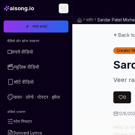
aisong.io
ब्लॉग
Sardar Patel Mixh
गाना बनाएं
Back t
वीडियो और इमेज उपकरण
Creator S
गाते वीडियो
Sard
म्यूज़िक वीडियो
Veer ra
शॉर्ट वीडियो
कवर · लोगो · पोस्टर · इमेज
0
ऑडियो उपकरण
12/8/20
स्टेम स्प्लिटर
मर्यादा के 
Synced Lyrics
लोहतुल्य प