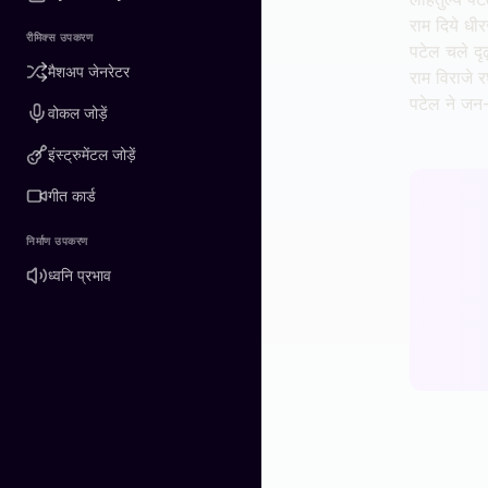
राम दिये धी
रीमिक्स उपकरण
पटेल चले दृ
मैशअप जेनरेटर
राम विराजे 
पटेल ने जन
वोकल जोड़ें
इंस्ट्रुमेंटल जोड़ें
गीत कार्ड
निर्माण उपकरण
ध्वनि प्रभाव