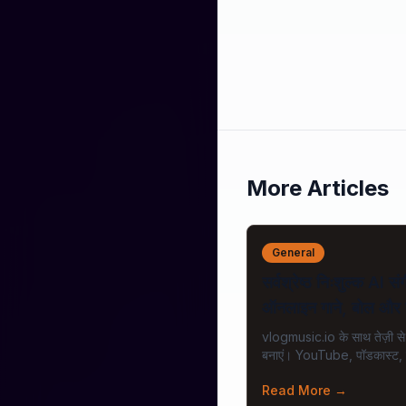
More Articles
General
सर्वश्रेष्ठ निःशुल्क AI 
ऑनलाइन गाने, बोल और 
vlogmusic.io के साथ तेज़ी से
बनाएं। YouTube, पॉडकास्ट,
वाणिज्यिक परियोजनाओं के लिए 
Read More
→