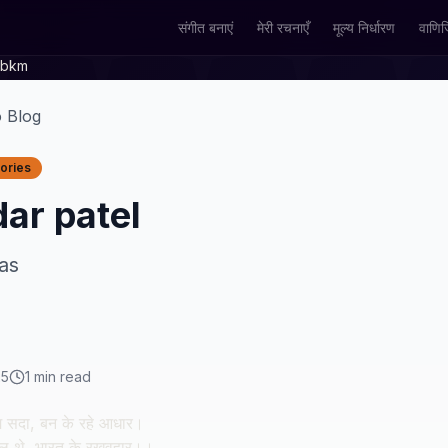
संगीत बनाएं
मेरी रचनाएँ
मूल्य निर्धारण
वाणिज
ebkm
o Blog
tories
ar patel
as
25
1
min read
राम सदा, बन के रहे आधार।
टेल थे, भारत के रखवहार।।