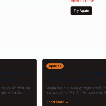
Failed to fetch
Try Again
Updates
संगीत जेनरेटर 2025:
vlogmusic.io v1.5.0 — सामुदाय
कवर बनाएं
ब्लॉग और संगीत साझाकरण जारी
 गाने, बोल और संगीत कवर
vlogmusic.io 1.5.0 एक पूर्ण समुदाय प्रणाली, सं
 सोशल मीडिया और
साझाकरण और 14 पेशेवर AI संगीत उपकरण लाता ह
बिल्कुल सही।
Read More
→