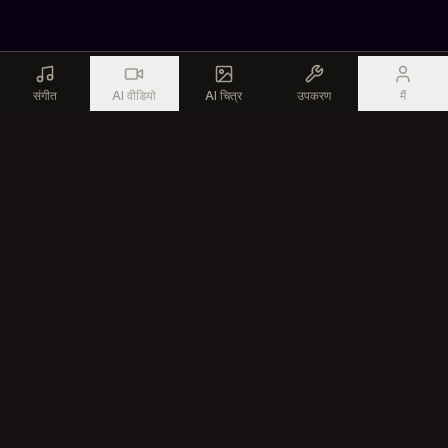
संगीत
AI वीडियो
AI चित्र
उपकरण
मैं
Generate professional music with advanced AI technology for
every creator
उत्पाद
संसाधन
AI संगीत जेनरेटर
मुफ्त संगीत टूल्स
AI गाना एडिटर
समुदाय
टेक्स्ट से गाना