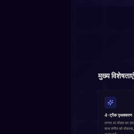
मुख्य विशेषताएं
4-ट्रैक पृथक्करण
उन्नत AI मॉडल का उपयो
साथ संगीत को वोकल्स, ड्