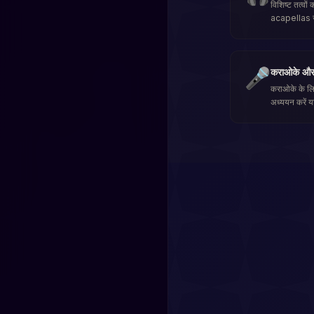
विशिष्ट तत्वो
acapellas जो
🎤
कराओके और
कराओके के लिए
अध्ययन करें या