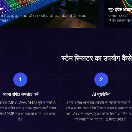
रण
बहु-ट्रैक आउट
वोकल्स, ड्रम्स, बास और इंस्ट्रूमेंट्स को अलग करता है जिससे साफ़,
प्रत्येक स्टेम को
िलते हैं।
निर्माण वर्कफ़्लो क
स्टेम स्प्लिटर का उपयोग कैसे 
1
2
अपना संगीत अपलोड करें
AI प्रोसेसिंग
़ाइल (MP3, WAV, M4A) चुनें या हमारे AI
हमारा उन्नत AI मॉडल ऑडियो का विश्लेषण करता है
रेटर से संगीत बनाएं। उच्च-गुणवत्ता वाली स्रोत
इसे 4 अलग-अलग स्टेम में अलग करता है: वोकल्स, ड्र
 लिए 50MB तक की फ़ाइलों का समर्थन करता
बास और अन्य इंस्ट्रूमेंट्स। प्रोसेसिंग में आमतौर पर 
है।
की लंबाई के आधार पर 1-2 मिनट लगते हैं।