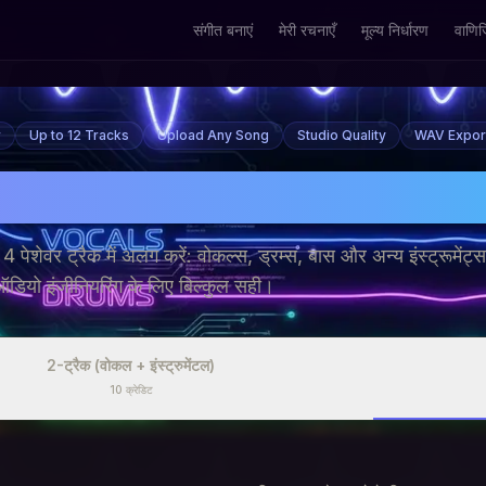
संगीत बनाएं
मेरी रचनाएँ
मूल्य निर्धारण
वाणिज
r
Up to 12 Tracks
Upload Any Song
Studio Quality
WAV Expor
ेम स्प्लिटर
4 पेशेवर ट्रैक में अलग करें: वोकल्स, ड्रम्स, बास और अन्य इंस्ट्रूमेंट्स
डियो इंजीनियरिंग के लिए बिल्कुल सही।
2-ट्रैक (वोकल + इंस्ट्रुमेंटल)
10
क्रेडिट