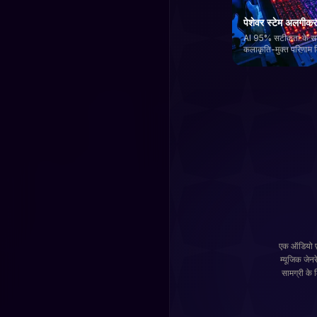
पेशेवर स्टेम अलगीक
AI 95% सटीकता के साथ 
कलाकृति-मुक्त परिणाम म
एक ऑडियो फ
म्यूजिक जेन
सामग्री के