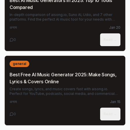
Best AI Music Generators in 2025: Top 10 Tools
Compared
In-depth comparison of aisong.io, Suno AI, Udio, and 7 other
platforms. Find the perfect AI music tool for your needs with
detailed feature analysis.
अनाम
Jan 20
0
Read →
general
Best Free AI Music Generator 2025: Make Songs,
Lyrics & Covers Online
Create songs, lyrics, and music covers fast with aisong.io.
Perfect for YouTube, podcasts, social media, and commercial
projects.
अनाम
Jan 15
0
Read →