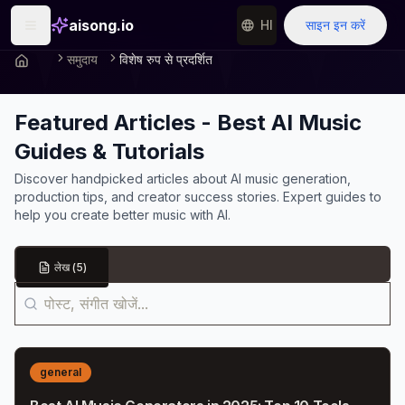
aisong.io
HI
साइन इन करें
समुदाय
विशेष रुप से प्रदर्शित
Featured Articles - Best AI Music
Guides & Tutorials
Discover handpicked articles about AI music generation,
production tips, and creator success stories. Expert guides to
help you create better music with AI.
लेख
(
5
)
general