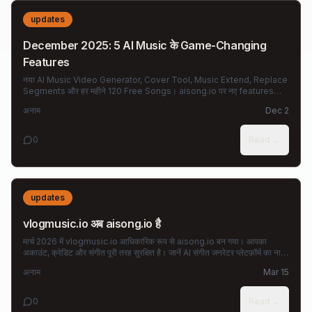
updates
December 2025: 5 AI Music के Game-Changing
Features
नया AI Music Video Generator, Cover Tool, Music Extend, Replace
Segments और हर महीने 120 Free Songs। aisong.io पर नए features
एक्सप्लोर करें।
अनाम
Dec 2
0
Read →
updates
vlogmusic.io अब aisong.io है
मार्च 2026 में vlogmusic.io आधिकारिक रूप से aisong.io बन गया। आपका
अकाउंट, क्रेडिट और संगीत पूरी तरह सुरक्षित है। जानें AI संगीत जनरेटर प्लेटफ़ॉर्म का नाम
क्यों बदला और नया क्या है।
अनाम
Mar 15
0
Read →