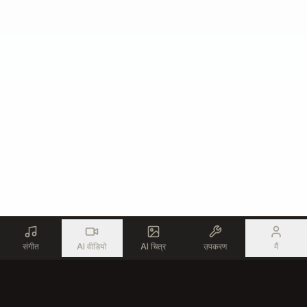
संगीत
AI वीडियो
AI चित्र
उपकरण
मैं